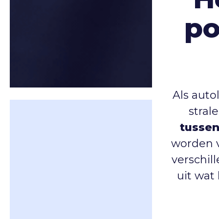
po
Als autol
stral
tussen
worden v
verschil
uit wat