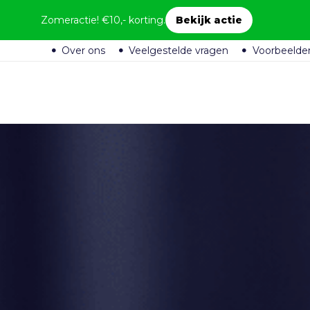
Zomeractie! €10,- korting.
Bekijk actie
Over ons
Veelgestelde vragen
Voorbeelde