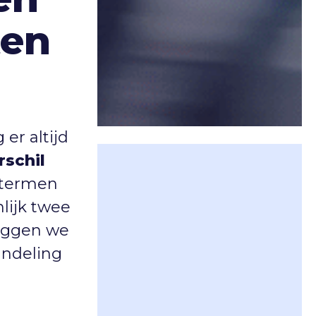
ten
 er altijd
rschil
 termen
lijk twee
leggen we
andeling