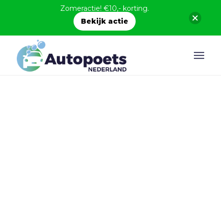
Zomeractie! €10,- korting.
Bekijk actie