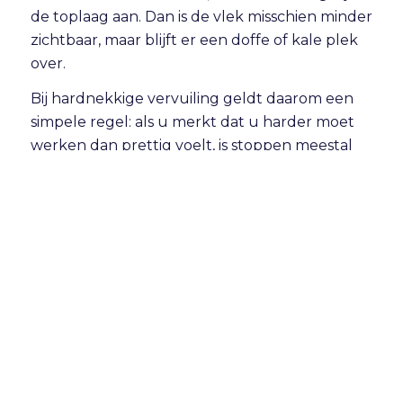
de toplaag aan. Dan is de vlek misschien minder
zichtbaar, maar blijft er een doffe of kale plek
over.
Bij hardnekkige vervuiling geldt daarom een
simpele regel: als u merkt dat u harder moet
werken dan prettig voelt, is stoppen meestal
verstandiger dan doorgaan.
Hoe vaak moet u
leren autostoelen
reinigen?
Dat hangt af van het gebruik. Een auto die
dagelijks wordt gereden, kinderen vervoert of
zakelijk intensief wordt ingezet, heeft vaker