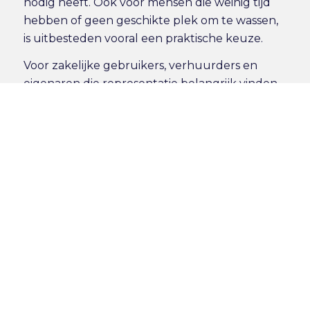
nodig heeft. Ook voor mensen die weinig tijd
hebben of geen geschikte plek om te wassen,
is uitbesteden vooral een praktische keuze.
Voor zakelijke gebruikers, verhuurders en
eigenaren die representatie belangrijk vinden,
speelt nog iets mee: een schone caravan oogt
direct beter onderhouden. Dat maakt verschil
bij verkoop, verhuur en presentatie op locatie.
Het voordeel van
reinigen op locatie
Met een caravan naar een poetsbedrijf rijden is
niet voor iedereen handig. U moet ruimte
hebben, tijd vrijmaken en vaak ook rekening
houden met openingstijden. Reiniging op