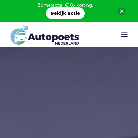
Zomeractie! €10,- korting.
Bekijk actie