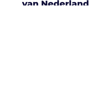
van Nederland
Klanttevredenheid is voor ons heel
belangrijk.
Dat zie je gelukkig ook terug in de
recensies die onze klanten ons geven. Bekijk
gerust alle
+350 recensies
óf laat er zelf één
achter.