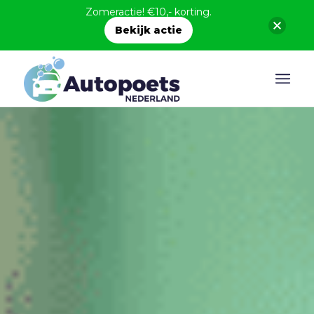
Zomeractie! €10,- korting.
Bekijk actie