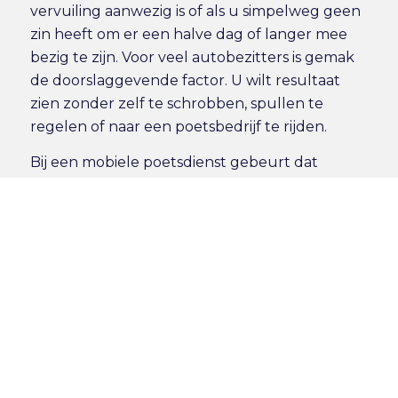
vervuiling aanwezig is of als u simpelweg geen
zin heeft om er een halve dag of langer mee
bezig te zijn. Voor veel autobezitters is gemak
de doorslaggevende factor. U wilt resultaat
zien zonder zelf te schrobben, spullen te
regelen of naar een poetsbedrijf te rijden.
Bij een
mobiele poetsdienst
gebeurt dat
gewoon op locatie, thuis of op het werk. Dat
scheelt tijd en planning. Zeker als de auto
daarna direct gefotografeerd of aangeboden
moet worden, werkt dat een stuk efficiënter.
Wanneer is extra
behandeling zinvol?