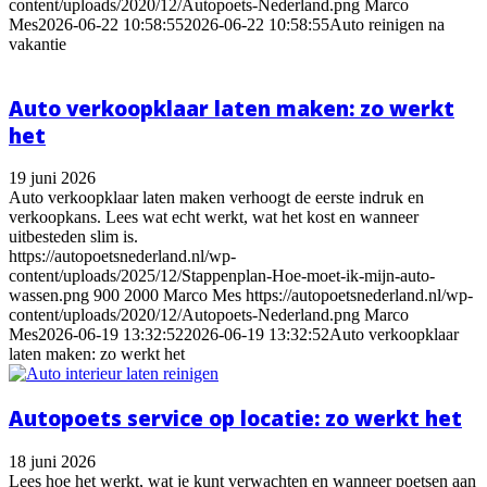
content/uploads/2020/12/Autopoets-Nederland.png
Marco
Mes
2026-06-22 10:58:55
2026-06-22 10:58:55
Auto reinigen na
vakantie
Auto verkoopklaar laten maken: zo werkt
het
19 juni 2026
Auto verkoopklaar laten maken verhoogt de eerste indruk en
verkoopkans. Lees wat echt werkt, wat het kost en wanneer
uitbesteden slim is.
https://autopoetsnederland.nl/wp-
content/uploads/2025/12/Stappenplan-Hoe-moet-ik-mijn-auto-
wassen.png
900
2000
Marco Mes
https://autopoetsnederland.nl/wp-
content/uploads/2020/12/Autopoets-Nederland.png
Marco
Mes
2026-06-19 13:32:52
2026-06-19 13:32:52
Auto verkoopklaar
laten maken: zo werkt het
Autopoets service op locatie: zo werkt het
18 juni 2026
Lees hoe het werkt, wat je kunt verwachten en wanneer poetsen aan