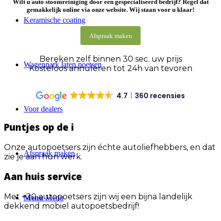
Wilt u
auto stoomreiniging
door een gespecialiseerd bedrijf? Regel dat
gemakkelijk online via onze website.
Wij staan voor u klaar!
Keramische coating
Afspraak maken
Bereken zelf binnen 30 sec. uw prijs
Wagenpark laten poetsen
Kosteloos annuleren tot 24h van tevoren
4.7
360 recensies
Voor dealers
Puntjes op de i
Onze autopoetsers zijn échte autoliefhebbers, en dat
Afspraak maken
zie je aan hun werk.
Aan huis service
Met +20 autopoetsers zijn wij een bijna landelijk
Menu
Menu
dekkend mobiel autopoetsbedrijf!