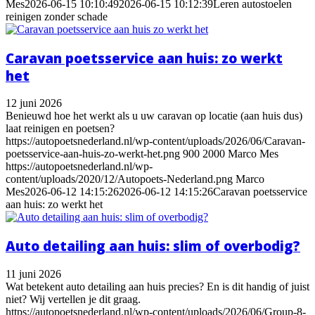
Mes
2026-06-15 10:10:49
2026-06-15 10:12:39
Leren autostoelen
reinigen zonder schade
Caravan poetsservice aan huis: zo werkt
het
12 juni 2026
Benieuwd hoe het werkt als u uw caravan op locatie (aan huis dus)
laat reinigen en poetsen?
https://autopoetsnederland.nl/wp-content/uploads/2026/06/Caravan-
poetsservice-aan-huis-zo-werkt-het.png
900
2000
Marco Mes
https://autopoetsnederland.nl/wp-
content/uploads/2020/12/Autopoets-Nederland.png
Marco
Mes
2026-06-12 14:15:26
2026-06-12 14:15:26
Caravan poetsservice
aan huis: zo werkt het
Auto detailing aan huis: slim of overbodig?
11 juni 2026
Wat betekent auto detailing aan huis precies? En is dit handig of juist
niet? Wij vertellen je dit graag.
https://autopoetsnederland.nl/wp-content/uploads/2026/06/Group-8-