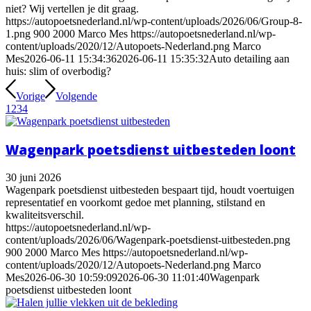
niet? Wij vertellen je dit graag.
https://autopoetsnederland.nl/wp-content/uploads/2026/06/Group-8-
1.png
900
2000
Marco Mes
https://autopoetsnederland.nl/wp-
content/uploads/2020/12/Autopoets-Nederland.png
Marco
Mes
2026-06-11 15:34:36
2026-06-11 15:35:32
Auto detailing aan
huis: slim of overbodig?
Vorige
Volgende
1
2
3
4
Wagenpark poetsdienst uitbesteden loont
30 juni 2026
Wagenpark poetsdienst uitbesteden bespaart tijd, houdt voertuigen
representatief en voorkomt gedoe met planning, stilstand en
kwaliteitsverschil.
https://autopoetsnederland.nl/wp-
content/uploads/2026/06/Wagenpark-poetsdienst-uitbesteden.png
900
2000
Marco Mes
https://autopoetsnederland.nl/wp-
content/uploads/2020/12/Autopoets-Nederland.png
Marco
Mes
2026-06-30 10:59:09
2026-06-30 11:01:40
Wagenpark
poetsdienst uitbesteden loont