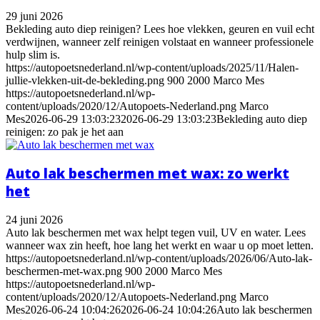
29 juni 2026
Bekleding auto diep reinigen? Lees hoe vlekken, geuren en vuil echt
verdwijnen, wanneer zelf reinigen volstaat en wanneer professionele
hulp slim is.
https://autopoetsnederland.nl/wp-content/uploads/2025/11/Halen-
jullie-vlekken-uit-de-bekleding.png
900
2000
Marco Mes
https://autopoetsnederland.nl/wp-
content/uploads/2020/12/Autopoets-Nederland.png
Marco
Mes
2026-06-29 13:03:23
2026-06-29 13:03:23
Bekleding auto diep
reinigen: zo pak je het aan
Auto lak beschermen met wax: zo werkt
het
24 juni 2026
Auto lak beschermen met wax helpt tegen vuil, UV en water. Lees
wanneer wax zin heeft, hoe lang het werkt en waar u op moet letten.
https://autopoetsnederland.nl/wp-content/uploads/2026/06/Auto-lak-
beschermen-met-wax.png
900
2000
Marco Mes
https://autopoetsnederland.nl/wp-
content/uploads/2020/12/Autopoets-Nederland.png
Marco
Mes
2026-06-24 10:04:26
2026-06-24 10:04:26
Auto lak beschermen