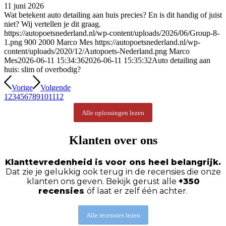
11 juni 2026
Wat betekent auto detailing aan huis precies? En is dit handig of juist
niet? Wij vertellen je dit graag.
https://autopoetsnederland.nl/wp-content/uploads/2026/06/Group-8-
1.png
900
2000
Marco Mes
https://autopoetsnederland.nl/wp-
content/uploads/2020/12/Autopoets-Nederland.png
Marco
Mes
2026-06-11 15:34:36
2026-06-11 15:35:32
Auto detailing aan
huis: slim of overbodig?
Vorige
Volgende
1
2
3
4
5
6
7
8
9
10
11
12
Alle oplossingen lezen
Klanten over ons
Klanttevredenheid is voor ons heel belangrijk.
Dat zie je gelukkig ook terug in de recensies die onze
klanten ons geven. Bekijk gerust alle
+350
recensies
óf laat er zelf één achter.
Alle recensies lezen