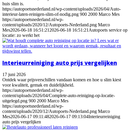
huis slim is.
https://autopoetsnederland.nl/wp-content/uploads/2026/04/Auto-
interieur-laten-reinigen-slim-of-nodig.png
900
2000
Marco Mes
https://autopoetsnederland.nl/wp-
content/uploads/2020/12/Autopoets-Nederland.png
Marco
Mes
2026-06-18 16:51:21
2026-06-18 16:51:21
Autopoets service op
locatie: zo werkt het
Interieurreiniging auto prijs vergelijken
17 juni 2026
Ontdek waar prijsverschillen vandaan komen en hoe u slim kiest
voor kwaliteit, gemak en duidelijkheid.
https://autopoetsnederland.nl/wp-
content/uploads/2026/04/Complete-auto-reiniging-op-locatie-
uitgelegd.png
900
2000
Marco Mes
https://autopoetsnederland.nl/wp-
content/uploads/2020/12/Autopoets-Nederland.png
Marco
Mes
2026-06-17 09:11:48
2026-06-17 09:13:04
Interieurreiniging
auto prijs vergelijken