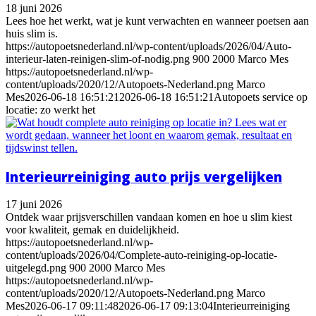
18 juni 2026
Lees hoe het werkt, wat je kunt verwachten en wanneer poetsen aan
huis slim is.
https://autopoetsnederland.nl/wp-content/uploads/2026/04/Auto-
interieur-laten-reinigen-slim-of-nodig.png
900
2000
Marco Mes
https://autopoetsnederland.nl/wp-
content/uploads/2020/12/Autopoets-Nederland.png
Marco
Mes
2026-06-18 16:51:21
2026-06-18 16:51:21
Autopoets service op
locatie: zo werkt het
Interieurreiniging auto prijs vergelijken
17 juni 2026
Ontdek waar prijsverschillen vandaan komen en hoe u slim kiest
voor kwaliteit, gemak en duidelijkheid.
https://autopoetsnederland.nl/wp-
content/uploads/2026/04/Complete-auto-reiniging-op-locatie-
uitgelegd.png
900
2000
Marco Mes
https://autopoetsnederland.nl/wp-
content/uploads/2020/12/Autopoets-Nederland.png
Marco
Mes
2026-06-17 09:11:48
2026-06-17 09:13:04
Interieurreiniging