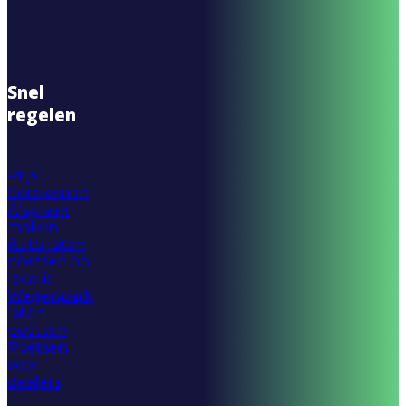
Snel
regelen
Prijs
berekenen
Afspraak
maken
Auto laten
poetsen op
locatie
Wagenpark
laten
poetsen
Poetsen
voor
dealers