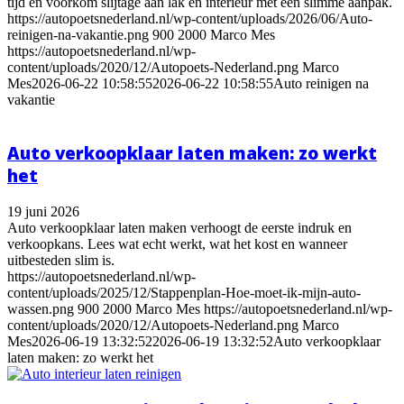
tijd en voorkom slijtage aan lak en interieur met een slimme aanpak.
https://autopoetsnederland.nl/wp-content/uploads/2026/06/Auto-
reinigen-na-vakantie.png
900
2000
Marco Mes
https://autopoetsnederland.nl/wp-
content/uploads/2020/12/Autopoets-Nederland.png
Marco
Mes
2026-06-22 10:58:55
2026-06-22 10:58:55
Auto reinigen na
vakantie
Auto verkoopklaar laten maken: zo werkt
het
19 juni 2026
Auto verkoopklaar laten maken verhoogt de eerste indruk en
verkoopkans. Lees wat echt werkt, wat het kost en wanneer
uitbesteden slim is.
https://autopoetsnederland.nl/wp-
content/uploads/2025/12/Stappenplan-Hoe-moet-ik-mijn-auto-
wassen.png
900
2000
Marco Mes
https://autopoetsnederland.nl/wp-
content/uploads/2020/12/Autopoets-Nederland.png
Marco
Mes
2026-06-19 13:32:52
2026-06-19 13:32:52
Auto verkoopklaar
laten maken: zo werkt het