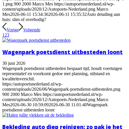
1.png
900
2000
Marco Mes
https://autopoetsnederland.nl/wp-
content/uploads/2020/12/Autopoets-Nederland.png
Marco
Mes
2026-06-11 15:34:36
2026-06-11 15:35:32
Auto detailing aan
huis: slim of overbodig?
Vorige
Volgende
1
2
3
Wagenpark poetsdienst uitbesteden loont
30 juni 2026
Wagenpark poetsdienst uitbesteden bespaart tijd, houdt voertuigen
representatief en voorkomt gedoe met planning, stilstand en
kwaliteitsverschil.
https://autopoetsnederland.nl/wp-
content/uploads/2026/06/Wagenpark-poetsdienst-uitbesteden.png
900
2000
Marco Mes
https://autopoetsnederland.nl/wp-
content/uploads/2020/12/Autopoets-Nederland.png
Marco
Mes
2026-06-30 10:59:09
2026-06-30 11:01:40
Wagenpark
poetsdienst uitbesteden loont
Bekleding auto diep reinigen: zo pak je het