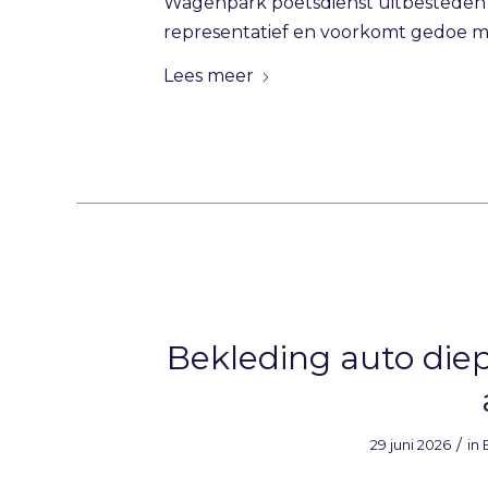
Wagenpark poetsdienst uitbesteden b
representatief en voorkomt gedoe met 
Lees meer
Bekleding auto diep 
/
29 juni 2026
in