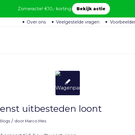
Zomeractie! €10,- korting.
Bekijk actie
Over ons
Veelgestelde vragen
Voorbeelde
nst uitbesteden loont
/
Blogs
door
Marco Mes