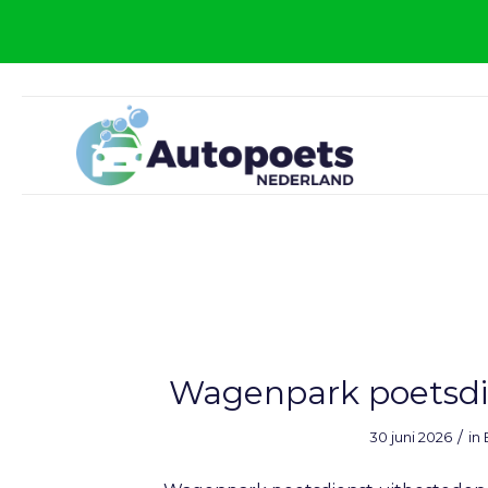
Wagenpark poetsdie
/
30 juni 2026
in