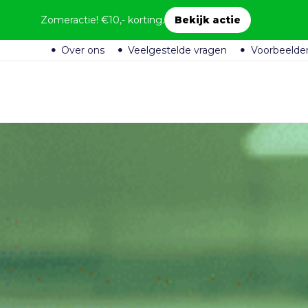
Zomeractie! €10,- korting.
Bekijk actie
Over ons
Veelgestelde vragen
Voorbeelde