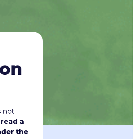
ion
 not
n
read a
nder the