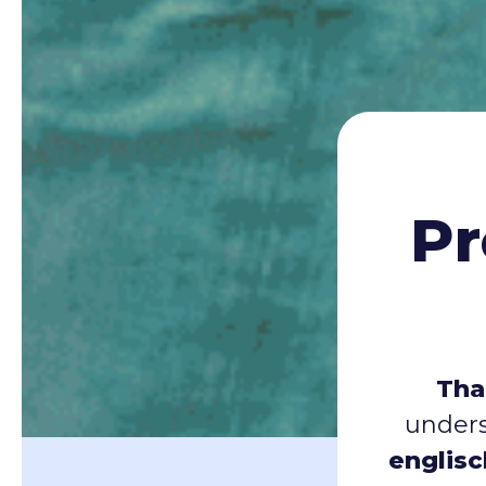
Pr
Tha
unders
englisc