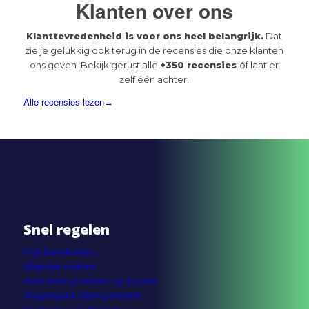
Klanten over ons
Klanttevredenheid is voor ons heel belangrijk.
Dat
zie je gelukkig ook terug in de recensies die onze klanten
ons geven. Bekijk gerust alle
+350 recensies
óf laat er
zelf één achter.
Alle recensies lezen
Snel regelen
Prijs berekenen
Afspraak maken
Auto laten poetsen op locatie
Wagenpark laten poetsen