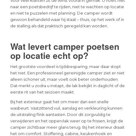
Voor veel klanten zit de winst vooral in gemak. U hoeft niet
naar een poetsbedrijf te rijden, niet te wachten op locatie
en niet te puzzelen met planning. De camper wordt
gewoon behandeld waar hij staat – thuis, op het werk of in
de stalling als dat praktisch geregeld kan worden.
Wat levert camper poetsen
op locatie echt op?
Het grootste voordeel is tijdsbesparing, maar daar stopt
het niet. Een professioneel gereinigde camper ziet er niet
alleen schoner uit, maar voelt ook beter onderhouden.
Dat merkt u zodra u instapt, de lak bekijkt in daglicht of de
eerste rit van het seizoen maakt.
Bij het exterieur gaat het om meer dan een snelle
wasbeurt. Vastzittend vuil, aanslag en verkleuring kunnen
de uitstraling flink aantasten. Door dit zorgvuldig te
verwijderen en het oppervlak weer op te frissen, krijgt de
camper zichtbaar meer glans terug. Bij het interieur draait
het om comfort. Stoffering, cabine, keukenhoek en