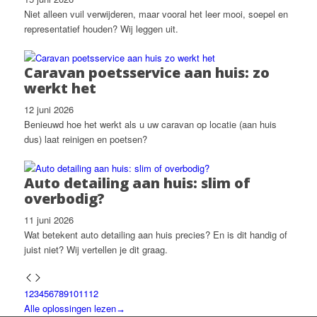
Niet alleen vuil verwijderen, maar vooral het leer mooi, soepel en
representatief houden? Wij leggen uit.
Caravan poetsservice aan huis: zo
werkt het
12 juni 2026
Benieuwd hoe het werkt als u uw caravan op locatie (aan huis
dus) laat reinigen en poetsen?
Auto detailing aan huis: slim of
overbodig?
11 juni 2026
Wat betekent auto detailing aan huis precies? En is dit handig of
juist niet? Wij vertellen je dit graag.
1
2
3
4
5
6
7
8
9
10
11
12
Alle oplossingen lezen