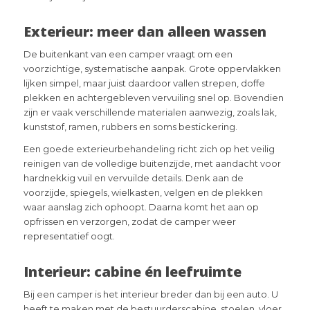
Exterieur: meer dan alleen wassen
De buitenkant van een camper vraagt om een
voorzichtige, systematische aanpak. Grote oppervlakken
lijken simpel, maar juist daardoor vallen strepen, doffe
plekken en achtergebleven vervuiling snel op. Bovendien
zijn er vaak verschillende materialen aanwezig, zoals lak,
kunststof, ramen, rubbers en soms bestickering.
Een goede exterieurbehandeling richt zich op het veilig
reinigen van de volledige buitenzijde, met aandacht voor
hardnekkig vuil en vervuilde details. Denk aan de
voorzijde, spiegels, wielkasten, velgen en de plekken
waar aanslag zich ophoopt. Daarna komt het aan op
opfrissen en verzorgen, zodat de camper weer
representatief oogt.
Interieur: cabine én leefruimte
Bij een camper is het interieur breder dan bij een auto. U
heeft te maken met de bestuurderscabine, stoelen, vloer,