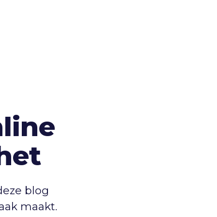
line
het
deze blog
raak maakt.