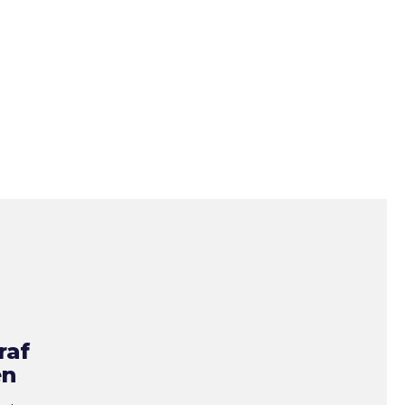
raf
en