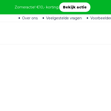
Zomeractie! €10,- korting.
Bekijk actie
Over ons
Veelgestelde vragen
Voorbeelde