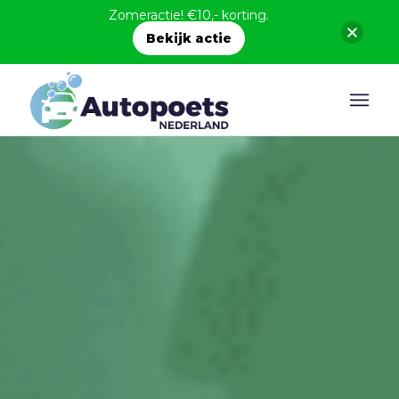
Zomeractie! €10,- korting.
Bekijk actie