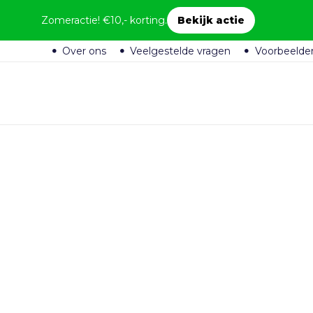
Zomeractie! €10,- korting.
Bekijk actie
Over ons
Veelgestelde vragen
Voorbeelde