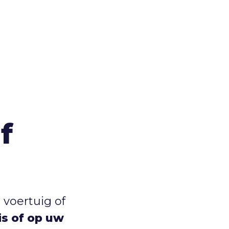
f
 voertuig of
uis of op uw