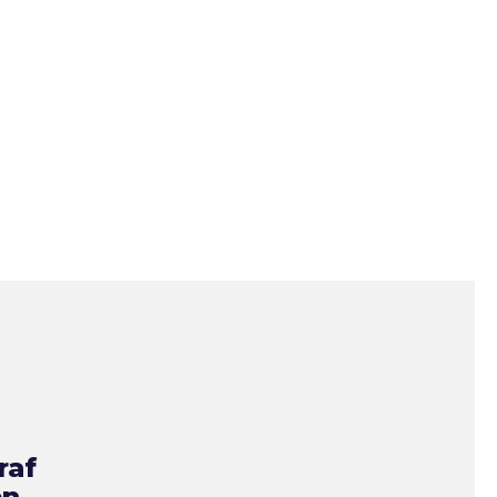
raf
en