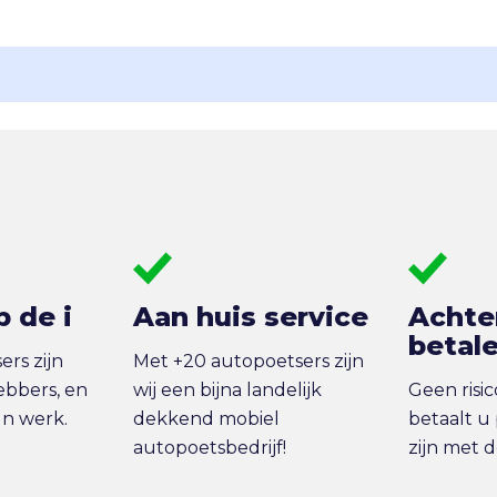
p de i
Aan huis service
Achte
betal
rs zijn
Met +20 autopoetsers zijn
ebbers, en
wij een bijna landelijk
Geen risi
un werk.
dekkend mobiel
betaalt u 
autopoetsbedrijf!
zijn met 