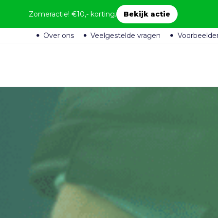
Zomeractie! €10,- korting.
Bekijk actie
Over ons
Veelgestelde vragen
Voorbeelde