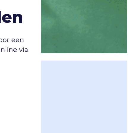
len
door een
nline via