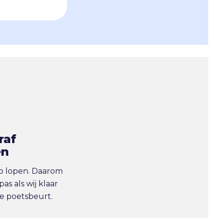
raf
en
co lopen. Daarom
pas als wij klaar
de poetsbeurt.