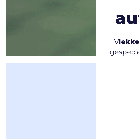
au
V
lekke
gespecia