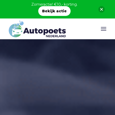
Zomeractie! €10,- korting.
Bekijk actie