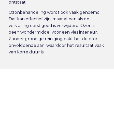
ontstaat.
Ozonbehandeling wordt ook vaak genoemd.
Dat kan effectief zijn, maar alleen als de
vervuiling eerst goed is verwijderd. Ozon is
geen wondermiddel voor een vies interieur.
Zonder grondige reiniging pakt het de bron
onvoldoende aan, waardoor het resultaat vaak
van korte duur is.
Wanneer zelf doen
en wanneer
uitbesteden?
Dat hangt af van de ernst van de geur en van
het type interieur. Ruik je alleen een lichte