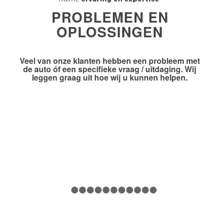
PROBLEMEN EN
OPLOSSINGEN
Veel van onze klanten hebben
een probleem
met
de auto óf
een specifieke vraag / uitdaging
. Wij
leggen graag uit hoe wij u kunnen helpen.
1
2
3
4
5
6
7
8
9
10
11
12