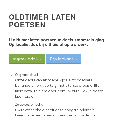
OLDTIMER LATEN
POETSEN
U oldtimer laten poetsen middels
stoomreiniging
.
Op locatie, dus bij
u thuis of op uw werk
.
Afspraak maken
Prijs berekenen
Oog voor detail
Onze gedreven en toegewijde auto poetsers
behandelen elk voertuig met uiterste precisie. Elk
klein detail telt, ons doel is om uw auto vlekkeloos te
laten stralen.
Zorgeloos en veilig
Uw tevredenheid heeft onze hoogste prioriteit.
Daarom betaalt u pas achteraf, nadat u volledig