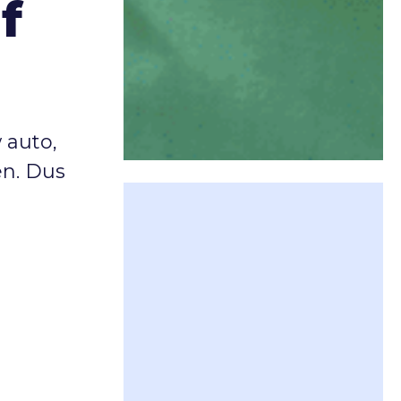
f
 auto,
en. Dus