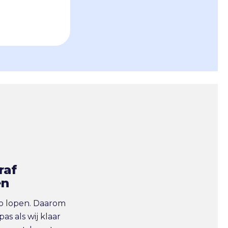
raf
en
co lopen. Daarom
pas als wij klaar