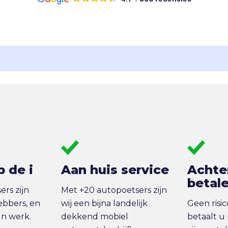
p de i
Aan huis service
Achte
betal
rs zijn
Met +20 autopoetsers zijn
ebbers, en
wij een bijna landelijk
Geen risi
un werk.
dekkend mobiel
betaalt u 