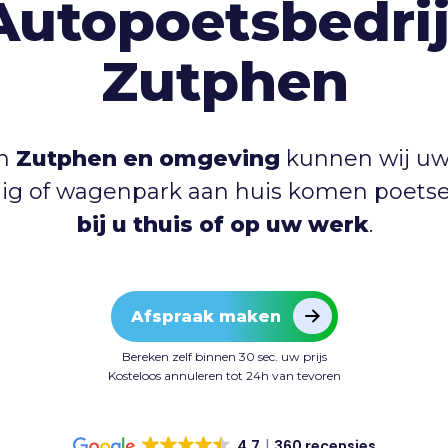
Autopoetsbedrij
Zutphen
in
Zutphen en omgeving
kunnen wij uw
uig of wagenpark aan huis komen poets
bij u thuis of op uw werk
.
Afspraak maken
Bereken zelf binnen 30 sec. uw prijs
Kosteloos annuleren tot 24h van tevoren
4.7
360 recensies