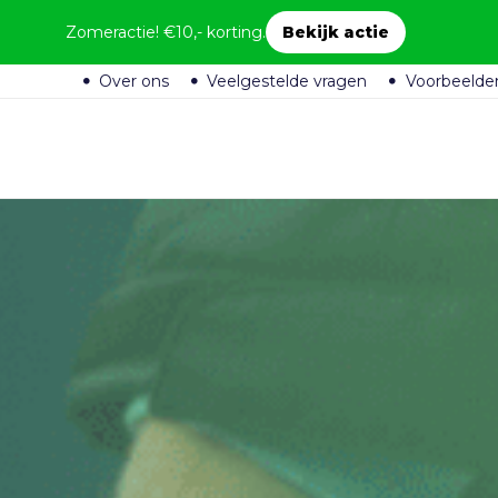
Zomeractie! €10,- korting.
Bekijk actie
Over ons
Veelgestelde vragen
Voorbeelde