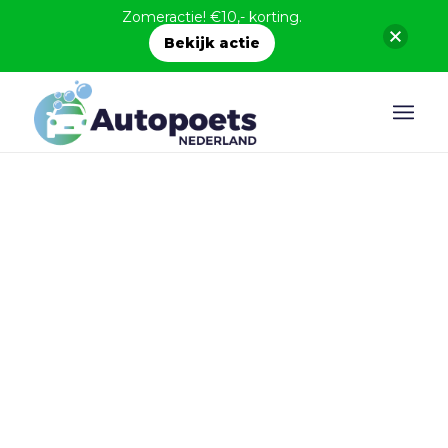
Zomeractie! €10,- korting.
Bekijk actie