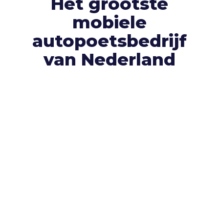
Het grootste
mobiele
autopoetsbedrijf
van Nederland
Klanttevredenheid is voor ons heel
belangrijk.
Dat zie je gelukkig ook terug in de
recensies die onze klanten ons geven. Bekijk
gerust alle
+350 recensies
óf laat er zelf één
achter.