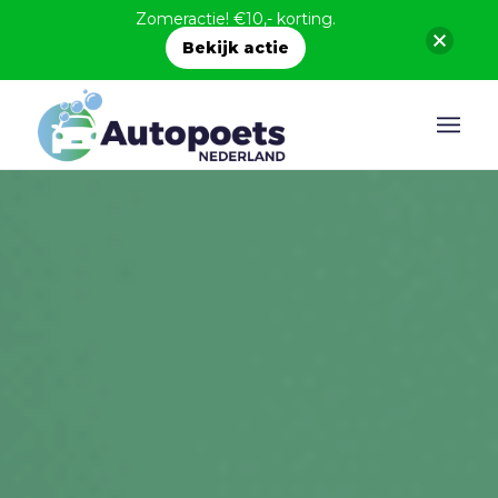
Zomeractie! €10,- korting.
Bekijk actie