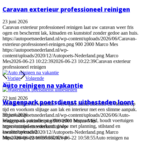
Caravan exterieur professioneel reinigen
23 juni 2026
Caravan exterieur professioneel reinigen laat uw caravan weer fris
ogen en beschermt lak, kitnaden en kunststof zonder gedoe aan huis.
https://autopoetsnederland.nl/wp-content/uploads/2026/06/Caravan-
exterieur-professioneel-reinigen.png
900
2000
Marco Mes
https://autopoetsnederland.nl/wp-
content/uploads/2020/12/Autopoets-Nederland.png
Marco
Mes
2026-06-23 10:22:39
2026-06-23 10:22:39
Caravan exterieur
professioneel reinigen
Vorige
Volgende
1
2
3
Auto reinigen na vakantie
22 juni 2026
Wagenpark poetsdienst uitbesteden loont
Auto reinigen na vakantie? Verwijder zand, insecten en vlekken op
tijd en voorkom slijtage aan lak en interieur met een slimme aanpak.
30 juni 2026
https://autopoetsnederland.nl/wp-content/uploads/2026/06/Auto-
Wagenpark poetsdienst uitbesteden bespaart tijd, houdt voertuigen
reinigen-na-vakantie.png
900
2000
Marco Mes
representatief en voorkomt gedoe met planning, stilstand en
https://autopoetsnederland.nl/wp-
kwaliteitsverschil.
content/uploads/2020/12/Autopoets-Nederland.png
Marco
https://autopoetsnederland.nl/wp-
Mes
2026-06-22 10:58:55
2026-06-22 10:58:55
Auto reinigen na