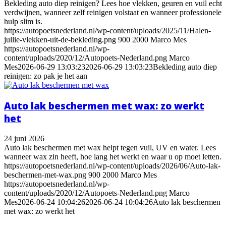
Bekleding auto diep reinigen? Lees hoe vlekken, geuren en vuil echt
verdwijnen, wanneer zelf reinigen volstaat en wanneer professionele
hulp slim is.
https://autopoetsnederland.nl/wp-content/uploads/2025/11/Halen-
jullie-vlekken-uit-de-bekleding.png
900
2000
Marco Mes
https://autopoetsnederland.nl/wp-
content/uploads/2020/12/Autopoets-Nederland.png
Marco
Mes
2026-06-29 13:03:23
2026-06-29 13:03:23
Bekleding auto diep
reinigen: zo pak je het aan
Auto lak beschermen met wax: zo werkt
het
24 juni 2026
Auto lak beschermen met wax helpt tegen vuil, UV en water. Lees
wanneer wax zin heeft, hoe lang het werkt en waar u op moet letten.
https://autopoetsnederland.nl/wp-content/uploads/2026/06/Auto-lak-
beschermen-met-wax.png
900
2000
Marco Mes
https://autopoetsnederland.nl/wp-
content/uploads/2020/12/Autopoets-Nederland.png
Marco
Mes
2026-06-24 10:04:26
2026-06-24 10:04:26
Auto lak beschermen
met wax: zo werkt het