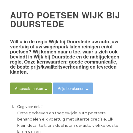
AUTO POETSEN WIJK BIJ
DUURSTEDE
Wilt u in de
regio Wijk bij Duurstede
uw auto, uw
voertuig of uw wagenpark laten reinigen en/of
poetsen? Wij komen naar u toe, waar u zich ook
bevindt in Wijk bij Duurstede en de nabijgelegen
regio. Onze kernwaarden:
goede communicatie
,
de
beste prijs/kwaliteitsverhouding
en
tevreden
klanten
.
Afspraak maken
Prijs berekenen
Oog voor detail
Onze gedreven en toegewijde auto poetsers
behandelen elk voertuig met uiterste precisie. Elk
klein detail telt, ons doel is om uw auto vlekkeloos te
laten stralen.