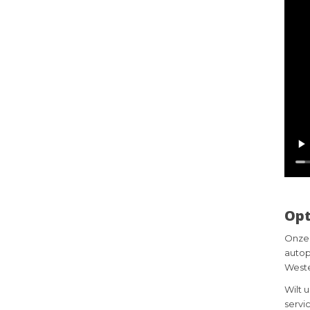
Opt
Onze 
autop
Weste
Wilt 
servi