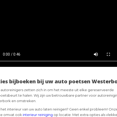
ies bijboeken bij uw auto poetsen Westerb
autoreinigers zetten zich in om het meeste uit elke gereserveerde
oetsbeurt te halen. Wij zijn uw betrouwbare partner voor autoreinigin
rbork en omstreken.
u het interieur van uw auto laten reinigen? Geen enkel probleem! Onz
ce omvat ook
interieur reiniging
op locatie. Met extra opties als vlekk