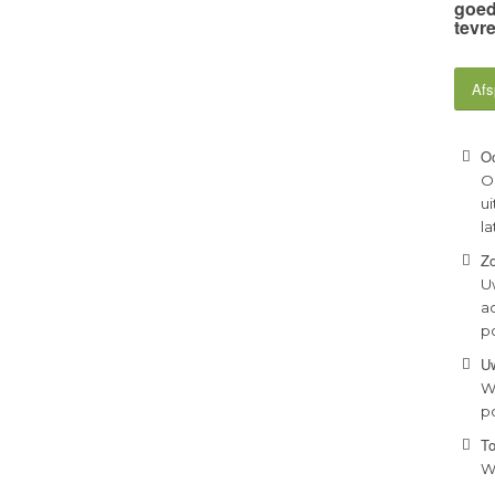
goed
tevr
Afs
Oo
O
ui
la
Zo
U
a
p
U
W
po
To
Wi