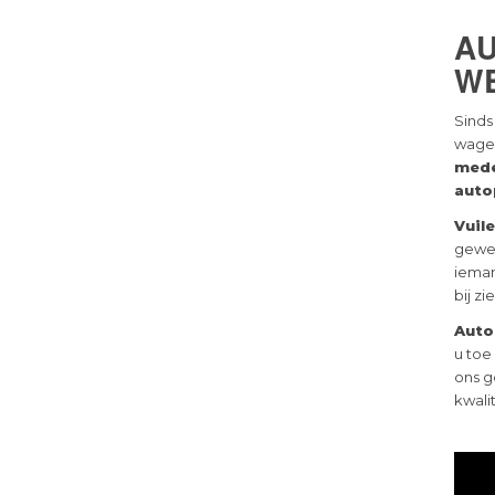
A
W
Sinds
wagen
med
auto
Vuil
gewee
ieman
bij zi
Auto
u toe
ons g
kwalit