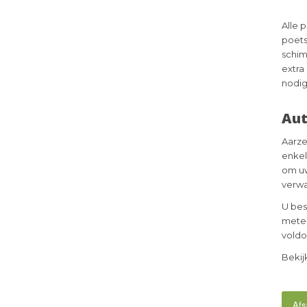
Alle 
poets
schim
extra 
nodig
Aut
Aarze
enkel
om uw
verwa
U bes
meter
voldo
Bekij
Afs