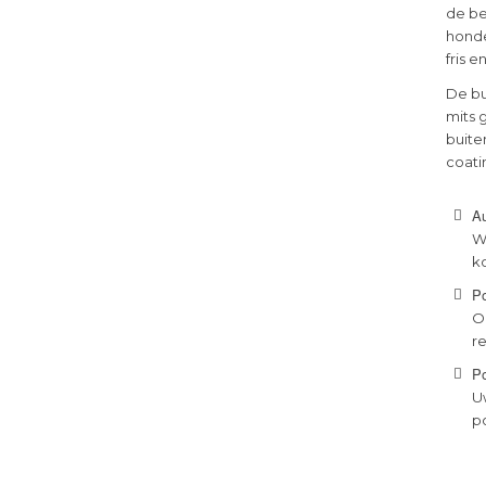
de be
honde
fris 
De bu
mits 
buite
coati
Au
W
k
P
O
r
Po
U
p