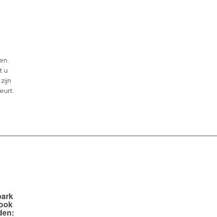
en.
t u
 zijn
eurt.
park
 ook
den: