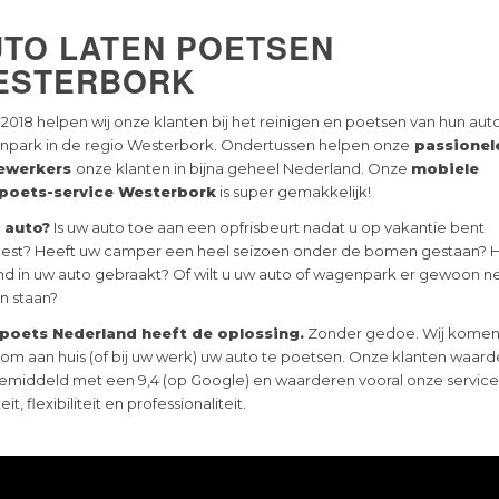
UTO LATEN POETSEN
ESTERBORK
 2018 helpen wij onze klanten bij het reinigen en poetsen van hun auto
park in de regio Westerbork. Ondertussen helpen onze
passionel
ewerkers
onze klanten in bijna geheel Nederland. Onze
mobiele
poets-service Westerbork
is super gemakkelijk!
e auto?
Is uw auto toe aan een opfrisbeurt nadat u op vakantie bent
st? Heeft uw camper een heel seizoen onder de bomen gestaan? 
d in uw auto gebraakt? Of wilt u uw auto of wagenpark er gewoon ne
en staan?
poets Nederland heeft de oplossing.
Zonder gedoe. Wij komen
 om aan huis (of bij uw werk) uw auto te poetsen. Onze klanten waar
emiddeld met een 9,4 (op Google) en waarderen vooral onze service
eit, flexibiliteit en professionaliteit.