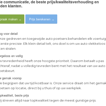
e communicatie
, de
beste prijs/kwaliteitsverhouding
en
eden klanten
.
praak maken
Prijs berekenen
g voor detail
nze gedreven en toegewijde auto poetsers behandelen elk voertui
terste precisie. Elk klein detail telt, ons doel is om uw auto vlekkeloos
ten stralen.
rgeloos en veilig
w tevredenheid heeft onze hoogste prioriteit. Daarom betaalt u pas
chteraf, nadat u volledig tevreden bent met het resultaat van uw auto
oetsbeurt.
w gemak voorop
e begrijpen dat uw tijd kostbaar is. Onze service draait om het gema
etsen op locatie, direct bij u thuis of op uw werkplek.
pkwaliteit, beste prijs
j streven altijd naar topkwaliteit tegen de meest gunstige prijs.