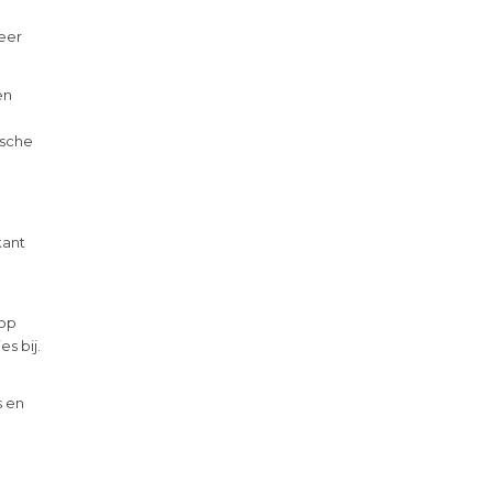
weer
en
ische
kant
 op
s bij.
s en