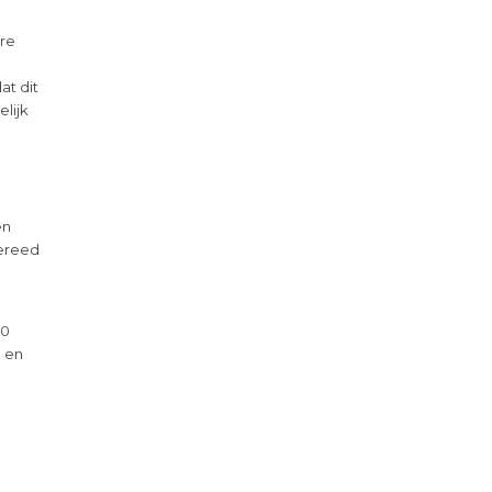
ere
t dit
elijk
en
gereed
50
 en