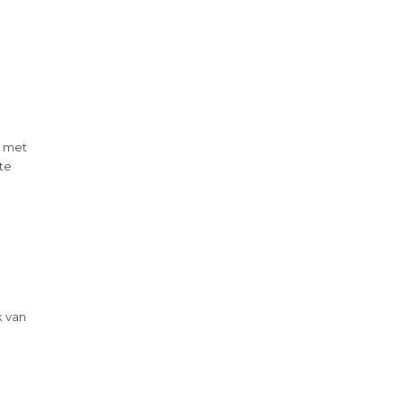
g met
 te
k van