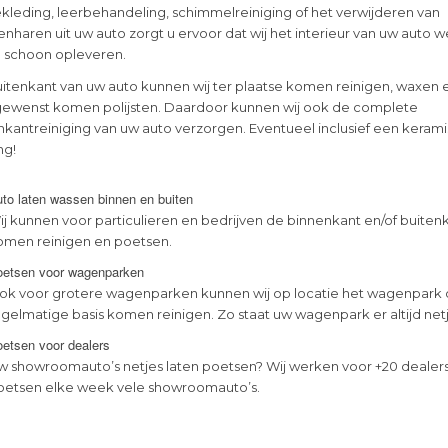
kleding, leerbehandeling, schimmelreiniging of het verwijderen van
nharen uit uw auto zorgt u ervoor dat wij het interieur van uw auto 
en schoon opleveren.
itenkant van uw auto kunnen wij ter plaatse komen reinigen, waxen 
gewenst komen polijsten. Daardoor kunnen wij ook de complete
nkantreiniging van uw auto verzorgen. Eventueel inclusief een keram
ng!
to laten wassen binnen en buiten
ij kunnen voor particulieren en bedrijven de binnenkant en/of buiten
omen reinigen en poetsen.
oetsen voor wagenparken
ok voor grotere wagenparken kunnen wij op locatie het wagenpark
egelmatige basis komen reinigen. Zo staat uw wagenpark er altijd netje
etsen voor dealers
w showroomauto’s netjes laten poetsen? Wij werken voor +20 dealer
oetsen elke week vele showroomauto’s.