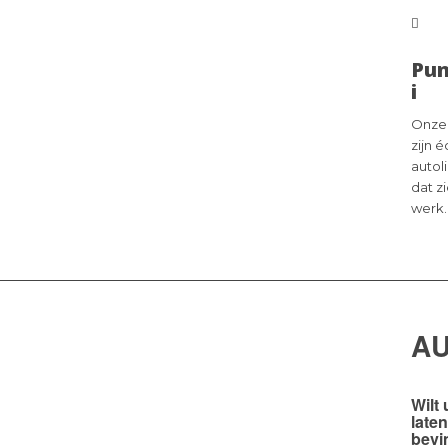
Pun
i
Onze
zijn 
autol
dat z
werk.
A
Wilt 
late
bevi