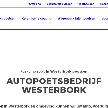
Over ons
Veelgestelde vragen
Voorbeelden
Recen
en poetsen
Keramische coating
Wagenpark laten poetsen
Voor
Wij komen ook
in Westerbork poetsen
AUTOPOETSBEDRIJF
WESTERBORK
k in
Westerbork en omgeving
kunnen wij uw auto, voertuig