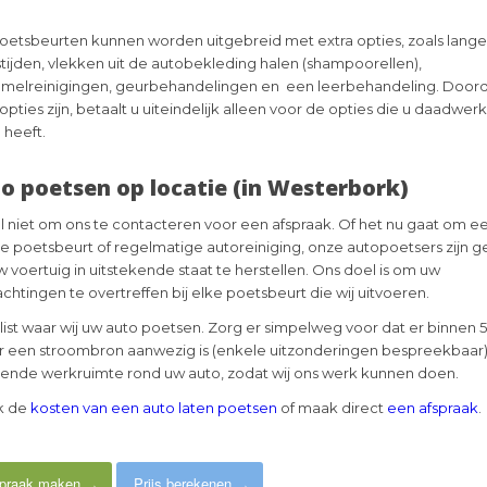
poetsbeurten kunnen worden uitgebreid met extra opties, zoals lang
tijden, vlekken uit de autobekleding halen (shampoorellen),
melreinigingen, geurbehandelingen en een leerbehandeling. Doorda
opties zijn, betaalt u uiteindelijk alleen voor de opties die u daadwerk
 heeft.
o poetsen op locatie (in Westerbork)
l niet om ons te contacteren voor een afspraak. Of het nu gaat om e
e poetsbeurt of regelmatige autoreiniging, onze autopoetsers zijn 
 voertuig in uitstekende staat te herstellen. Ons doel is om uw
chtingen te overtreffen bij elke poetsbeurt die wij uitvoeren.
list waar wij uw auto poetsen. Zorg er simpelweg voor dat er binnen 
 een stroombron aanwezig is (enkele uitzonderingen bespreekbaar)
ende werkruimte rond uw auto, zodat wij ons werk kunnen doen.
k de
kosten van een auto laten poetsen
of maak direct
een afspraak
.
praak maken
Prijs berekenen