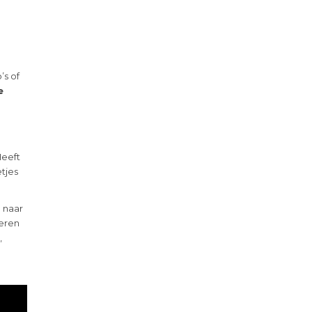
’s of
e
Heeft
tjes
 naar
deren
,