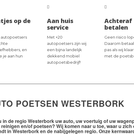
tjes op de
Aan huis
Achteraf
service
betalen
 autopoetsers
Met +20
Geen risico lop
échte
autopoetsers zijn wij
Daarom betaal
iefhebbers, en
een bijna landelijk
pas als wij klaar
ie je aan hun
dekkend mobiel
met de poetsb
autopoetsbedrijf!
UTO POETSEN WESTERBORK
u in de
regio Westerbork
uw auto, uw voertuig of uw wagen
n reinigen en/of poetsen? Wij komen naar u toe, waar u zich
ndt in Westerbork en de nabijgelegen regio. Onze kernwaar