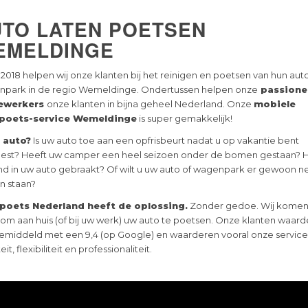
UTO LATEN POETSEN
EMELDINGE
 2018 helpen wij onze klanten bij het reinigen en poetsen van hun auto
park in de regio Wemeldinge. Ondertussen helpen onze
passione
ewerkers
onze klanten in bijna geheel Nederland. Onze
mobiele
poets-service Wemeldinge
is super gemakkelijk!
e auto?
Is uw auto toe aan een opfrisbeurt nadat u op vakantie bent
st? Heeft uw camper een heel seizoen onder de bomen gestaan? 
d in uw auto gebraakt? Of wilt u uw auto of wagenpark er gewoon ne
en staan?
poets Nederland heeft de oplossing.
Zonder gedoe. Wij komen
 om aan huis (of bij uw werk) uw auto te poetsen. Onze klanten waar
emiddeld met een 9,4 (op Google) en waarderen vooral onze service
eit, flexibiliteit en professionaliteit.