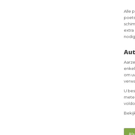
Alle 
poets
schim
extra 
nodig
Aut
Aarze
enkel
om uw
verwa
U bes
meter
voldo
Bekij
Afs