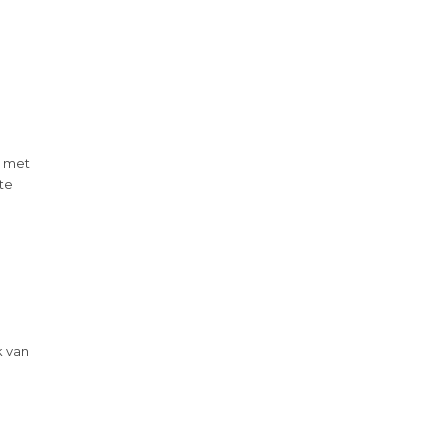
g met
 te
k van