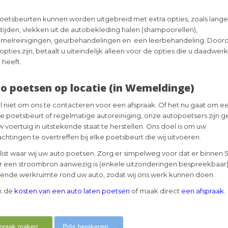
poetsbeurten kunnen worden uitgebreid met extra opties, zoals lang
tijden, vlekken uit de autobekleding halen (shampoorellen),
melreinigingen, geurbehandelingen en een leerbehandeling. Doorda
opties zijn, betaalt u uiteindelijk alleen voor de opties die u daadwerk
 heeft.
o poetsen op locatie (in Wemeldinge)
l niet om ons te contacteren voor een afspraak. Of het nu gaat om e
e poetsbeurt of regelmatige autoreiniging, onze autopoetsers zijn 
 voertuig in uitstekende staat te herstellen. Ons doel is om uw
chtingen te overtreffen bij elke poetsbeurt die wij uitvoeren.
list waar wij uw auto poetsen. Zorg er simpelweg voor dat er binnen 
 een stroombron aanwezig is (enkele uitzonderingen bespreekbaar)
ende werkruimte rond uw auto, zodat wij ons werk kunnen doen.
k de
kosten van een auto laten poetsen
of maak direct
een afspraak
.
praak maken
Prijs berekenen