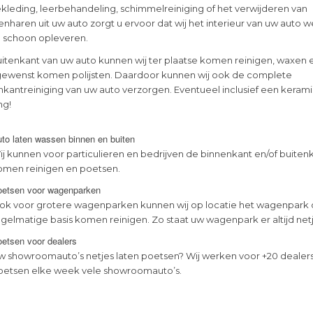
kleding, leerbehandeling, schimmelreiniging of het verwijderen van
nharen uit uw auto zorgt u ervoor dat wij het interieur van uw auto 
en schoon opleveren.
itenkant van uw auto kunnen wij ter plaatse komen reinigen, waxen 
gewenst komen polijsten. Daardoor kunnen wij ook de complete
nkantreiniging van uw auto verzorgen. Eventueel inclusief een keram
ng!
to laten wassen binnen en buiten
ij kunnen voor particulieren en bedrijven de binnenkant en/of buiten
omen reinigen en poetsen.
oetsen voor wagenparken
ok voor grotere wagenparken kunnen wij op locatie het wagenpark
egelmatige basis komen reinigen. Zo staat uw wagenpark er altijd netje
etsen voor dealers
w showroomauto’s netjes laten poetsen? Wij werken voor +20 dealer
oetsen elke week vele showroomauto’s.