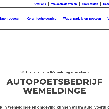
Over ons
Veelgestelde vragen
Voorbeelden
Rece
 laten poetsen
Keramische coating
Wagenpark laten poetsen
V
Wij komen ook
in Wemeldinge poetsen
AUTOPOETSBEDRIJF
WEMELDINGE
k in
Wemeldinge en omgeving
kunnen wij uw auto, voertuig