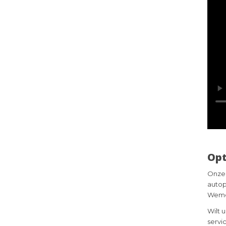
Opt
Onze 
autop
Weme
Wilt 
servi