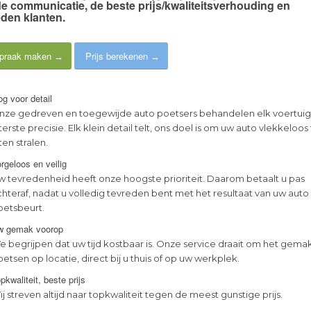
e communicatie
, de
beste prijs/kwaliteitsverhouding
en
eden klanten
.
praak maken
Prijs berekenen
g voor detail
nze gedreven en toegewijde auto poetsers behandelen elk voertui
terste precisie. Elk klein detail telt, ons doel is om uw auto vlekkeloos
ten stralen.
rgeloos en veilig
w tevredenheid heeft onze hoogste prioriteit. Daarom betaalt u pas
chteraf, nadat u volledig tevreden bent met het resultaat van uw auto
oetsbeurt.
w gemak voorop
e begrijpen dat uw tijd kostbaar is. Onze service draait om het gema
etsen op locatie, direct bij u thuis of op uw werkplek.
pkwaliteit, beste prijs
j streven altijd naar topkwaliteit tegen de meest gunstige prijs.