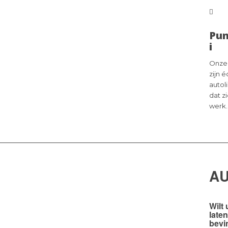
Pun
i
Onze
zijn 
autol
dat z
werk.
A
Wilt 
late
bevi