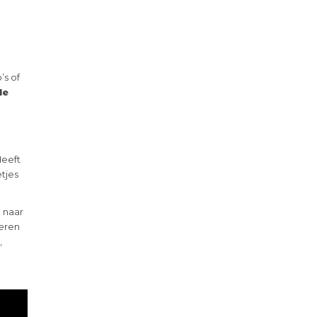
’s of
le
Heeft
tjes
 naar
deren
,