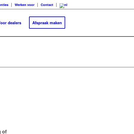
nties
Werken voor
Contact
oor dealers
Afspraak maken
 of