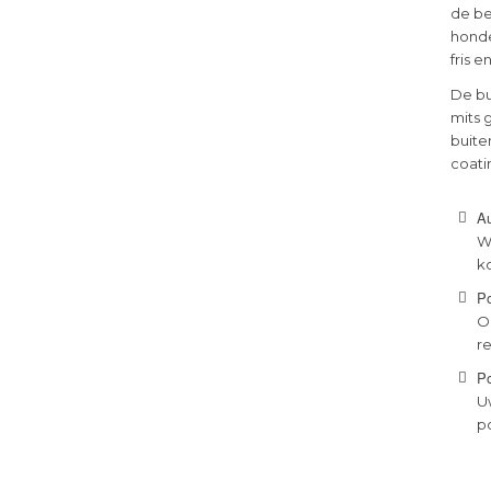
de be
honde
fris 
De bu
mits 
buite
coati
Au
W
k
P
O
r
Po
U
p