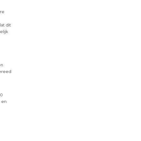
ere
t dit
elijk
en
gereed
50
 en