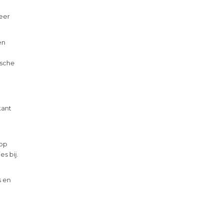
weer
en
ische
kant
 op
s bij.
s en