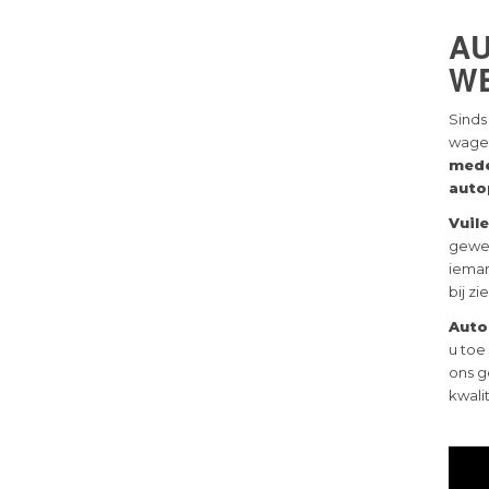
A
W
Sinds
wagen
med
auto
Vuil
gewee
ieman
bij zi
Auto
u toe
ons g
kwalit