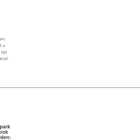
en.
t u
 zijn
eurt.
npark
 ook
rden: