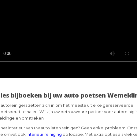
ies bijboeken bij uw auto poetsen Wemeldi
autoreinigers zetten zich in om het meeste uit elke gereserveerde
oetsbeurt te halen. Wij zijn uw betrouwbare partner voor autoreinigin
ldinge en omstreken.
u het interieur van uw auto laten reinigen? Geen enkel probleem! Onz
ce omvat ook
interieur reiniging
op locatie. Met extra opties als vlekk