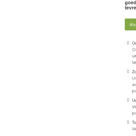
goed
tevr
Afs
Oo
O
ui
la
Zo
U
a
p
U
W
po
To
Wi