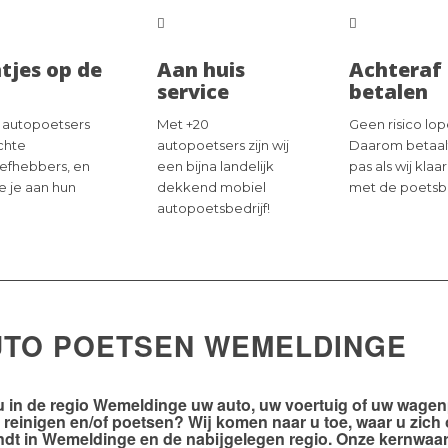
tjes op de
Aan huis
Achteraf
service
betalen
 autopoetsers
Met +20
Geen risico lop
échte
autopoetsers zijn wij
Daarom betaal
iefhebbers, en
een bijna landelijk
pas als wij klaar
ie je aan hun
dekkend mobiel
met de poetsb
autopoetsbedrijf!
UTO POETSEN WEMELDINGE
u in de
regio Wemeldinge
uw auto, uw voertuig of uw wage
n reinigen en/of poetsen? Wij komen naar u toe, waar u zich
ndt in Wemeldinge en de nabijgelegen regio. Onze kernwaa