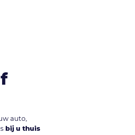
f
uw auto,
us
bij u thuis