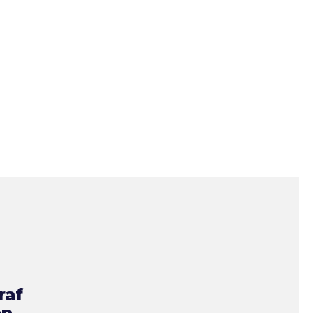
raf
en