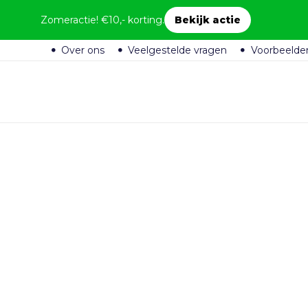
Zomeractie! €10,- korting.
Bekijk actie
Over ons
Veelgestelde vragen
Voorbeelde