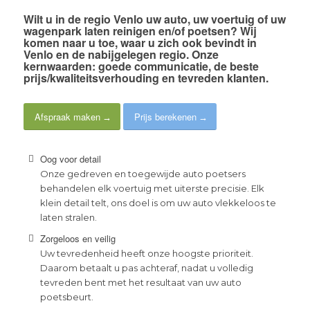
Wilt u in de
regio Venlo
uw auto, uw voertuig of uw
wagenpark laten reinigen en/of poetsen? Wij
komen naar u toe, waar u zich ook bevindt in
Venlo en de nabijgelegen regio. Onze
kernwaarden:
goede communicatie
, de
beste
prijs/kwaliteitsverhouding
en
tevreden klanten
.
Afspraak maken
Prijs berekenen
Oog voor detail
Onze gedreven en toegewijde auto poetsers
behandelen elk voertuig met uiterste precisie. Elk
klein detail telt, ons doel is om uw auto vlekkeloos te
laten stralen.
Zorgeloos en veilig
Uw tevredenheid heeft onze hoogste prioriteit.
Daarom betaalt u pas achteraf, nadat u volledig
tevreden bent met het resultaat van uw auto
poetsbeurt.