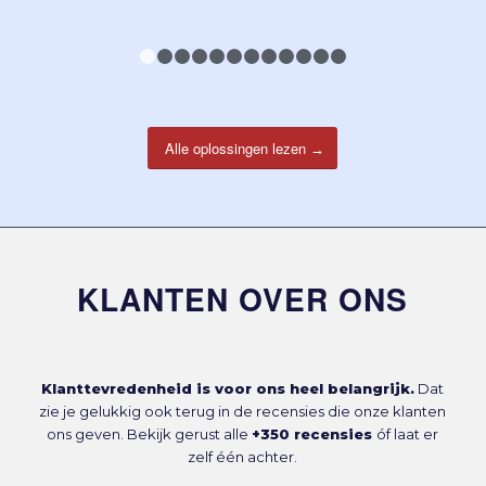
1
2
3
4
5
6
7
8
9
10
11
12
Alle oplossingen lezen
KLANTEN OVER ONS
Klanttevredenheid is voor ons heel belangrijk.
Dat
zie je gelukkig ook terug in de recensies die onze klanten
ons geven. Bekijk gerust alle
+350 recensies
óf laat er
zelf één achter.