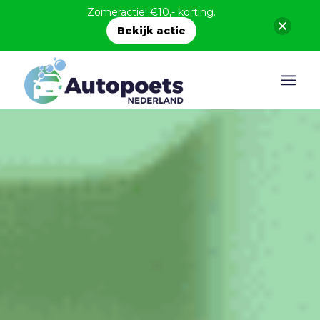
Zomeractie! €10,- korting.
Bekijk actie