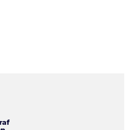
raf
en