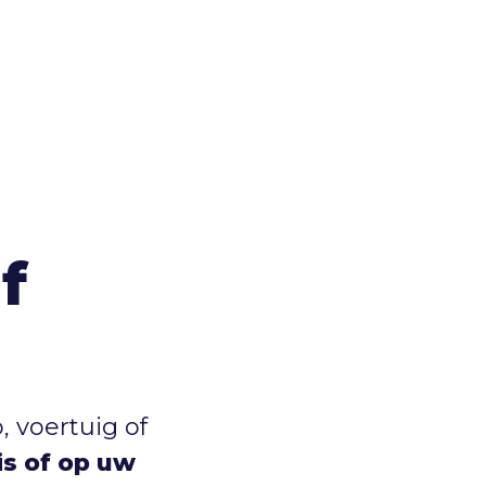
f
 voertuig of
uis of op uw