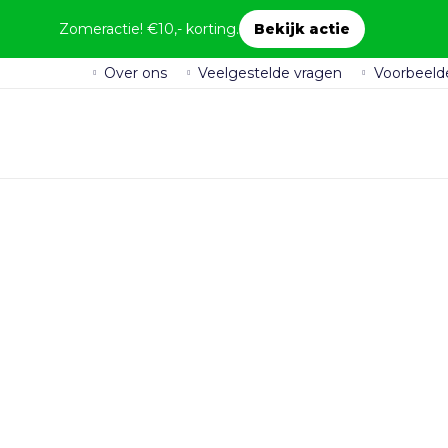
Zomeractie! €10,- korting.
Bekijk actie
Over ons
Veelgestelde vragen
Voorbeeld