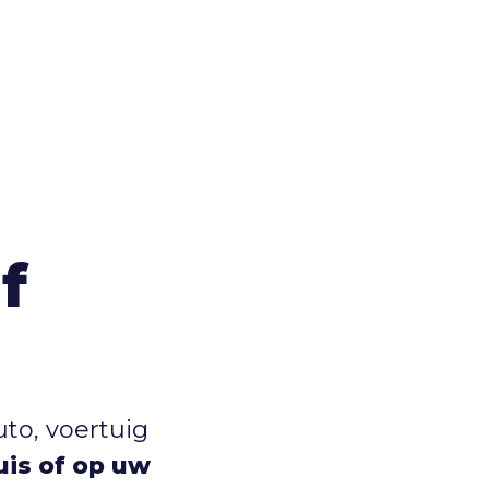
f
to, voertuig
huis of op uw