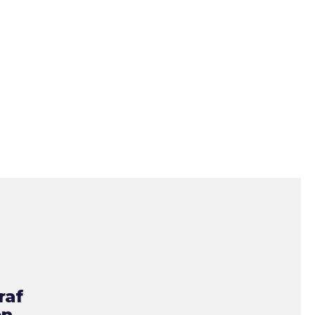
raf
en