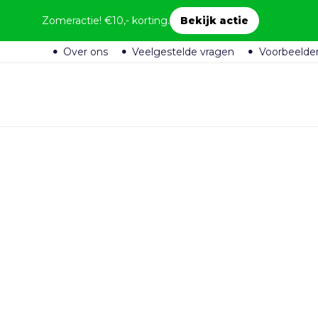
Zomeractie! €10,- korting.
Bekijk actie
Over ons
Veelgestelde vragen
Voorbeelde