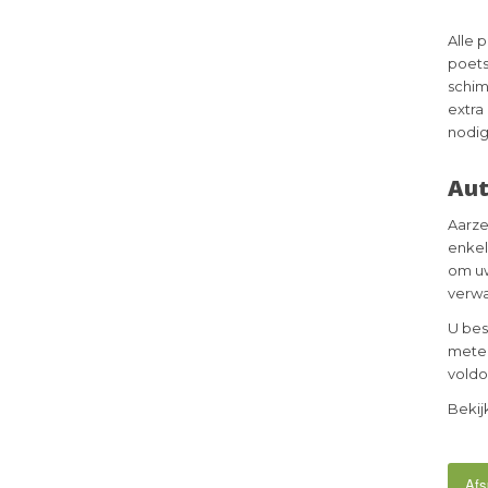
Alle 
poets
schim
extra 
nodig
Aut
Aarze
enkel
om uw
verwa
U bes
meter
voldo
Bekij
Afs