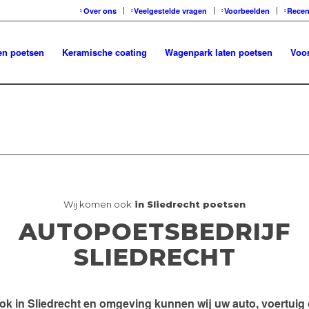
Over ons
Veelgestelde vragen
Voorbeelden
Recen
en poetsen
Keramische coating
Wagenpark laten poetsen
Voor
Wij komen ook
in Sliedrecht poetsen
AUTOPOETSBEDRIJF
SLIEDRECHT
ok in
Sliedrecht en omgeving
kunnen wij uw auto, voertuig 