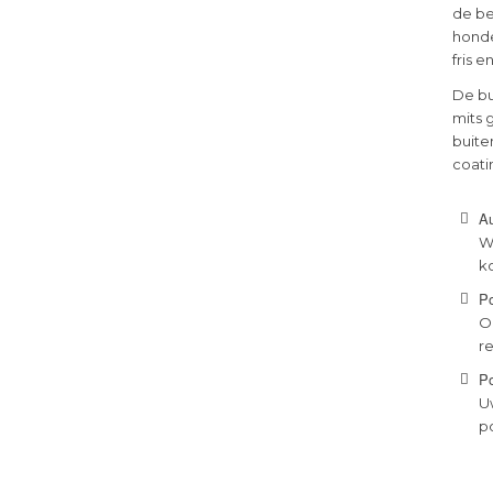
de be
honde
fris 
De bu
mits 
buite
coati
Au
W
k
P
O
r
Po
U
p