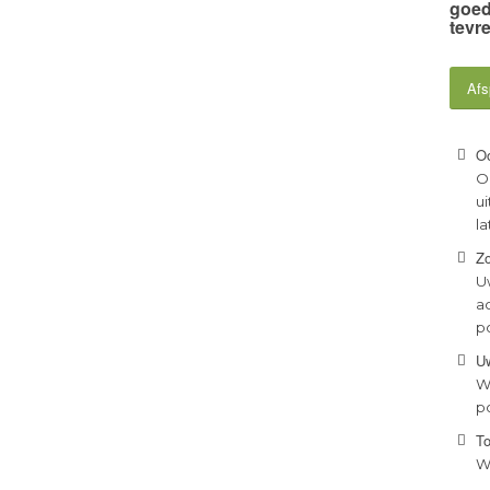
goed
tevr
Afs
Oo
O
ui
la
Zo
U
a
p
U
W
po
To
Wi