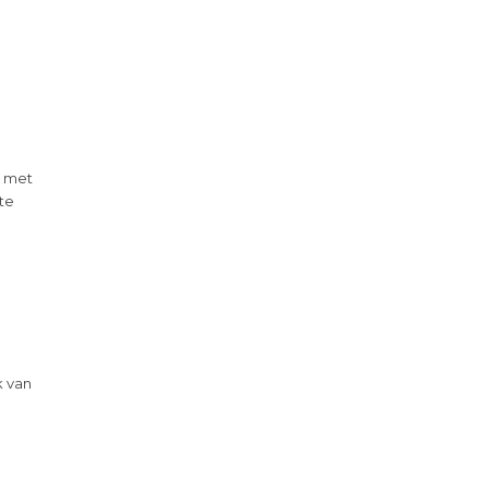
g met
 te
k van