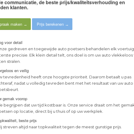
e communicatie
, de
beste prijs/kwaliteitsverhouding
en
eden klanten
.
praak maken
Prijs berekenen
g voor detail
nze gedreven en toegewijde auto poetsers behandelen elk voertui
terste precisie. Elk klein detail telt, ons doel is om uw auto vlekkeloos
ten stralen.
rgeloos en veilig
w tevredenheid heeft onze hoogste prioriteit. Daarom betaalt u pas
chteraf, nadat u volledig tevreden bent met het resultaat van uw auto
oetsbeurt.
w gemak voorop
e begrijpen dat uw tijd kostbaar is. Onze service draait om het gema
etsen op locatie, direct bij u thuis of op uw werkplek.
pkwaliteit, beste prijs
j streven altijd naar topkwaliteit tegen de meest gunstige prijs.