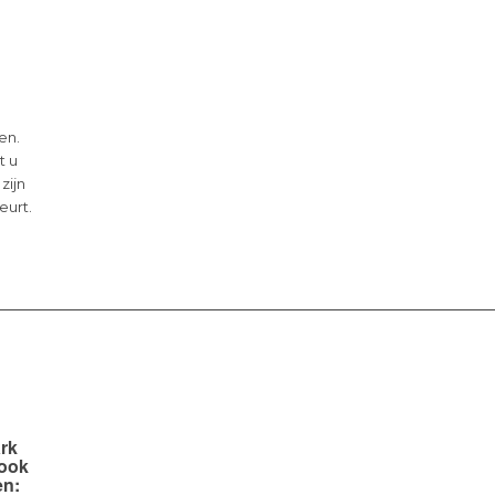
en.
t u
 zijn
eurt.
rk
 ook
en: