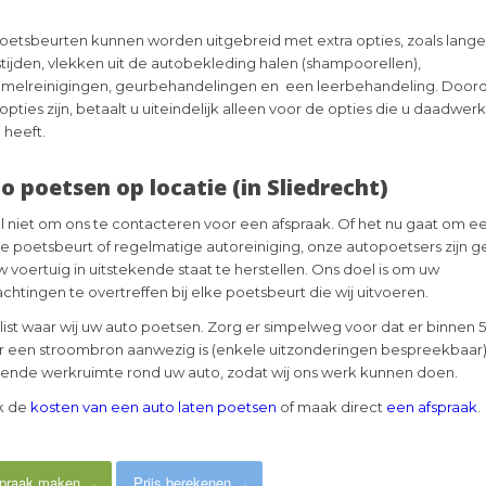
poetsbeurten kunnen worden uitgebreid met extra opties, zoals lang
tijden, vlekken uit de autobekleding halen (shampoorellen),
melreinigingen, geurbehandelingen en een leerbehandeling. Doorda
opties zijn, betaalt u uiteindelijk alleen voor de opties die u daadwerk
 heeft.
o poetsen op locatie (in Sliedrecht)
l niet om ons te contacteren voor een afspraak. Of het nu gaat om e
e poetsbeurt of regelmatige autoreiniging, onze autopoetsers zijn 
 voertuig in uitstekende staat te herstellen. Ons doel is om uw
chtingen te overtreffen bij elke poetsbeurt die wij uitvoeren.
list waar wij uw auto poetsen. Zorg er simpelweg voor dat er binnen 
 een stroombron aanwezig is (enkele uitzonderingen bespreekbaar)
ende werkruimte rond uw auto, zodat wij ons werk kunnen doen.
k de
kosten van een auto laten poetsen
of maak direct
een afspraak
.
praak maken
Prijs berekenen