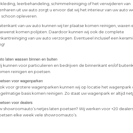
kleding, leerbehandeling, schimmelreiniging of het verwijderen van
nharen uit uw auto zorgt u ervoor dat wij het interieur van uw auto 
en schoon opleveren.
itenkant van uw auto kunnen wij ter plaatse komen reinigen, waxen 
gewenst komen polijsten. Daardoor kunnen wij ook de complete
nkantreiniging van uw auto verzorgen. Eventueel inclusief een keram
ng!
to laten wassen binnen en buiten
ij kunnen voor particulieren en bedrijven de binnenkant en/of buiten
omen reinigen en poetsen.
oetsen voor wagenparken
ok voor grotere wagenparken kunnen wij op locatie het wagenpark
egelmatige basis komen reinigen. Zo staat uw wagenpark er altijd netje
etsen voor dealers
w showroomauto’s netjes laten poetsen? Wij werken voor +20 dealer
oetsen elke week vele showroomauto’s.