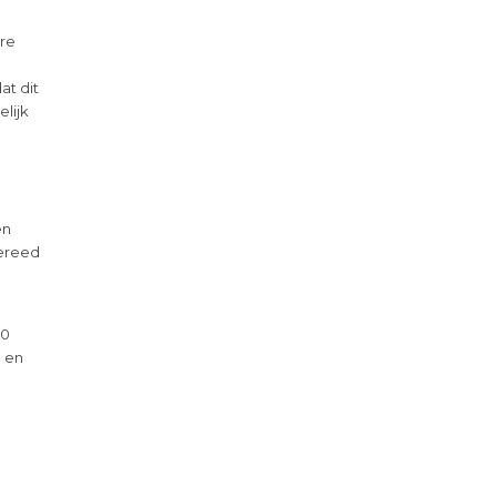
ere
t dit
elijk
en
gereed
50
 en