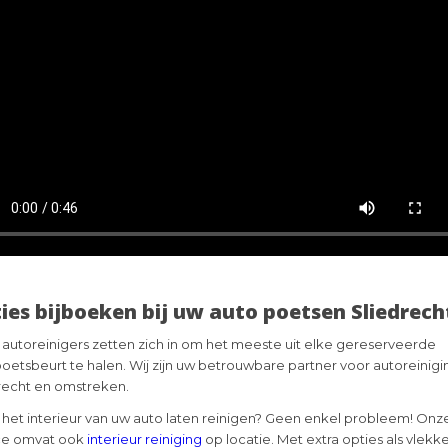
ies bijboeken bij uw auto poetsen Sliedrech
autoreinigers zetten zich in om het meeste uit elke gereserveerde
oetsbeurt te halen. Wij zijn uw betrouwbare partner voor autoreinigin
recht en omstreken.
u het interieur van uw auto laten reinigen? Geen enkel probleem! Onz
ce omvat ook
interieur reiniging
op locatie. Met extra opties als vlekk