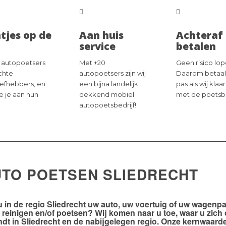
tjes op de
Aan huis
Achteraf
service
betalen
 autopoetsers
Met +20
Geen risico lop
échte
autopoetsers zijn wij
Daarom betaal
iefhebbers, en
een bijna landelijk
pas als wij klaar
ie je aan hun
dekkend mobiel
met de poetsb
autopoetsbedrijf!
UTO POETSEN SLIEDRECHT
u in de
regio Sliedrecht
uw auto, uw voertuig of uw wagenpa
n reinigen en/of poetsen? Wij komen naar u toe, waar u zich
ndt in Sliedrecht en de nabijgelegen regio. Onze kernwaard