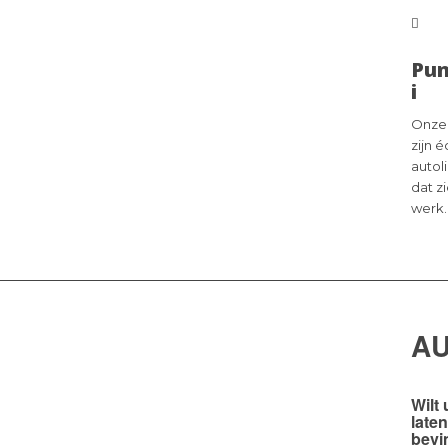
Pun
i
Onze
zijn 
autol
dat z
werk.
A
Wilt 
late
bevi