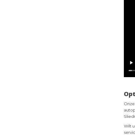
Opt
Onze 
autop
Slied
Wilt 
servi