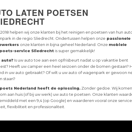
UTO LATEN POETSEN
LIEDRECHT
 2018 helpen wij onze klanten bij het reinigen en poetsen van hun auto
park in de regio Sliedrecht. Ondertussen helpen onze
passionele
ewerkers
onze klanten in bijna geheel Nederland. Onze
mobiele
poets-service Sliedrecht
is super gemakkelijk!
e auto?
Is uw auto toe aan een opfrisbeurt nadat u op vakantie bent
st? Heeft uw camper een heel seizoen onder de bomen gestaan? 
d in uw auto gebraakt? Of wilt u uw auto of wagenpark er gewoon ne
en staan?
poets Nederland heeft de oplossing.
Zonder gedoe. Wij komen
 om aan huis (of bij uw werk) uw auto te poetsen. Onze klanten waar
emiddeld met een 9,4 (op Google) en waarderen vooral onze service
eit, flexibiliteit en professionaliteit.