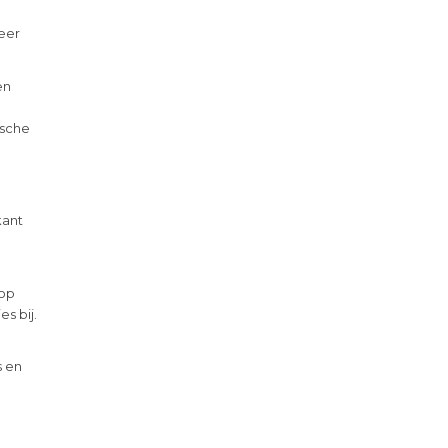
weer
en
ische
kant
 op
s bij.
s en