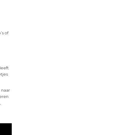
’s of
Heeft
tjes
 naar
deren
,