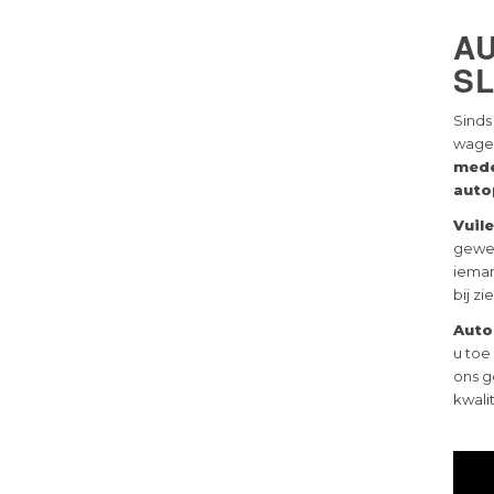
A
S
Sinds
wagen
med
auto
Vuil
gewee
ieman
bij zi
Auto
u toe
ons g
kwalit