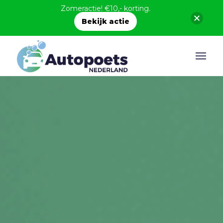
Zomeractie! €10,- korting.
Bekijk actie