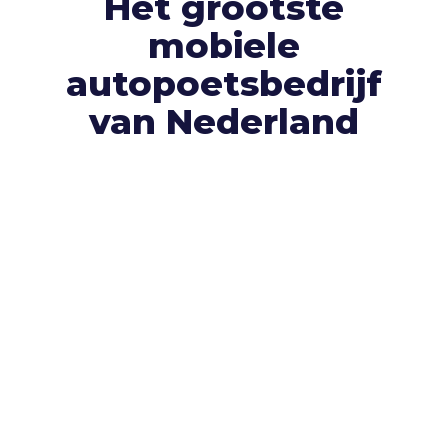
Het grootste
mobiele
autopoetsbedrijf
van Nederland
Klanttevredenheid is voor ons heel
belangrijk.
Dat zie je gelukkig ook terug in de
recensies die onze klanten ons geven. Bekijk
gerust alle
+350 recensies
óf laat er zelf één
achter.