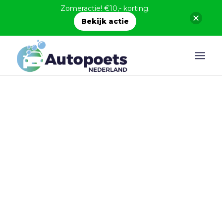
Zomeractie! €10,- korting.
Bekijk actie