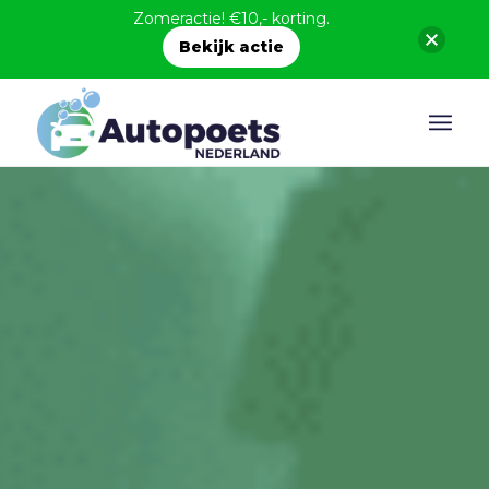
Zomeractie! €10,- korting.
Bekijk actie