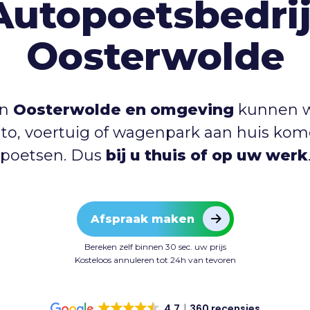
Autopoetsbedrij
Oosterwolde
in
Oosterwolde en omgeving
kunnen w
to, voertuig of wagenpark aan huis ko
poetsen. Dus
bij u thuis of op uw werk
Afspraak maken
Bereken zelf binnen 30 sec. uw prijs
Kosteloos annuleren tot 24h van tevoren
4.7
360 recensies