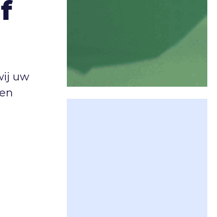
f
ij uw
men
.