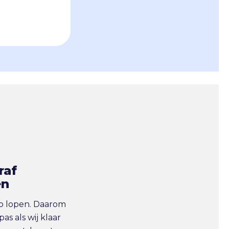
raf
en
co lopen. Daarom
pas als wij klaar