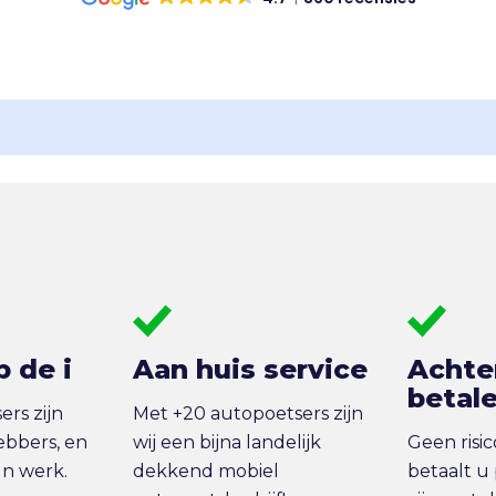
p de i
Aan huis service
Achte
betal
rs zijn
Met +20 autopoetsers zijn
ebbers, en
wij een bijna landelijk
Geen risi
un werk.
dekkend mobiel
betaalt u 