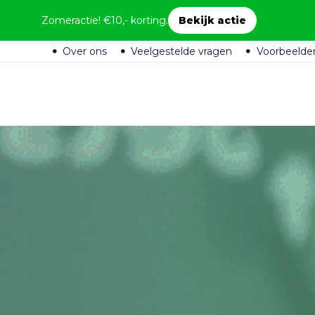
Zomeractie! €10,- korting.
Bekijk actie
Over ons
Veelgestelde vragen
Voorbeelde