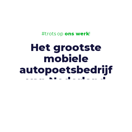
#trots op
ons werk
!
Het grootste
mobiele
autopoetsbedrijf
van Nederland
Klanttevredenheid is voor ons heel
belangrijk.
Dat zie je gelukkig ook terug in de
recensies die onze klanten ons geven. Bekijk
gerust alle
+350 recensies
óf laat er zelf één
achter.