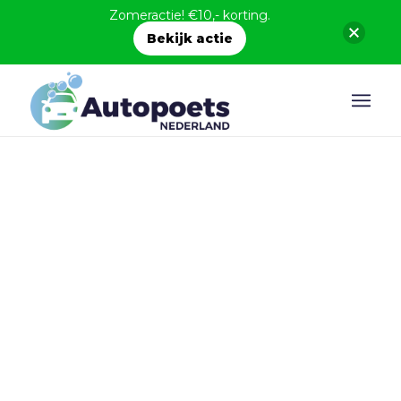
Zomeractie! €10,- korting.
Bekijk actie