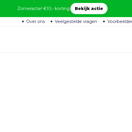
Zomeractie! €10,- korting.
Bekijk actie
Over ons
Veelgestelde vragen
Voorbeelde