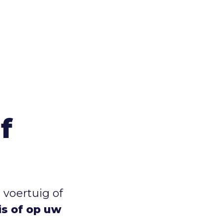
f
 voertuig of
uis of op uw