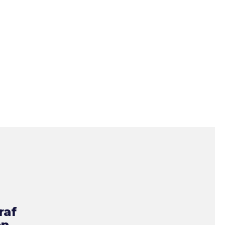
raf
en