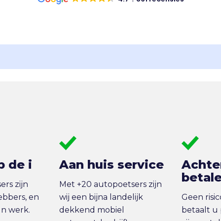
p de i
Aan huis service
Achte
betal
rs zijn
Met +20 autopoetsers zijn
ebbers, en
wij een bijna landelijk
Geen risi
un werk.
dekkend mobiel
betaalt u 