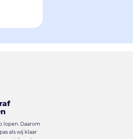
raf
en
co lopen. Daarom
pas als wij klaar