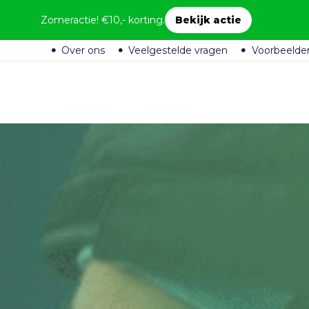
Zomeractie! €10,- korting.
Bekijk actie
Over ons
Veelgestelde vragen
Voorbeelde