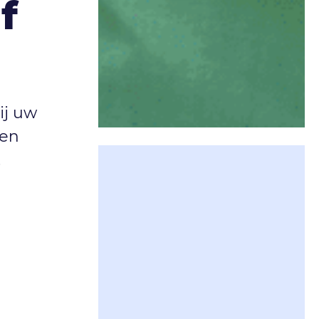
f
j uw
men
.