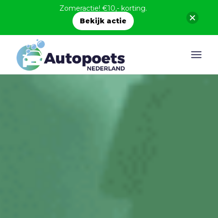
Zomeractie! €10,- korting.
Bekijk actie