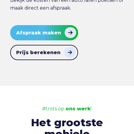
Bekijk de
kosten van een auto laten poetsen
of
maak direct
een afspraak
.
Afspraak maken
Prijs berekenen
#trots op
ons werk
!
Het grootste
mobiele