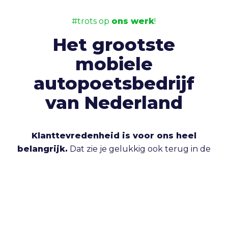
#trots op
ons werk
!
Het grootste
mobiele
autopoetsbedrijf
van Nederland
Klanttevredenheid is voor ons heel
belangrijk.
Dat zie je gelukkig ook terug in de
recensies die onze klanten ons geven. Bekijk
gerust alle
+350 recensies
óf laat er zelf één
achter.