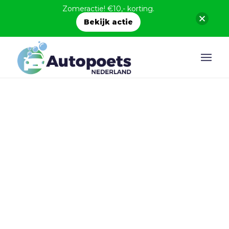
Zomeractie! €10,- korting.
Bekijk actie