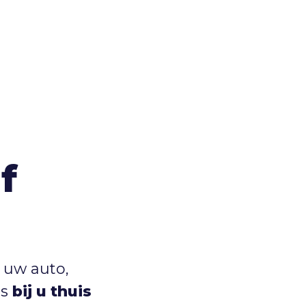
f
 uw auto,
us
bij u thuis