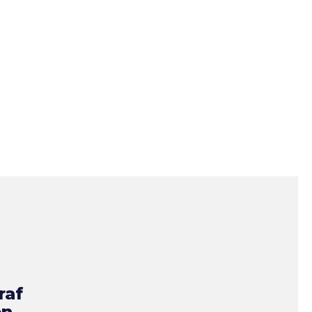
raf
en