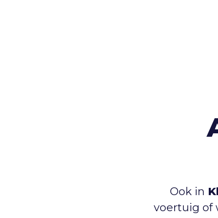
Ook in
K
voertuig o