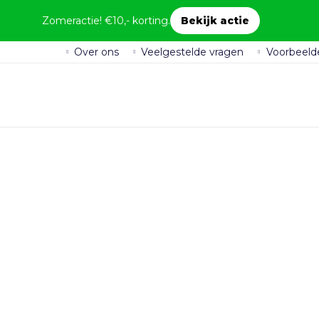
Zomeractie! €10,- korting.
Bekijk actie
Over ons
Veelgestelde vragen
Voorbeeld