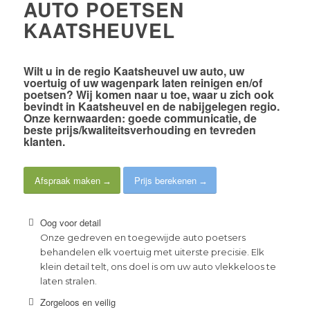
AUTO POETSEN
KAATSHEUVEL
Wilt u in de
regio Kaatsheuvel
uw auto, uw
voertuig of uw wagenpark laten reinigen en/of
poetsen? Wij komen naar u toe, waar u zich ook
bevindt in Kaatsheuvel en de nabijgelegen regio.
Onze kernwaarden:
goede communicatie
, de
beste prijs/kwaliteitsverhouding
en
tevreden
klanten
.
Afspraak maken
Prijs berekenen
Oog voor detail
Onze gedreven en toegewijde auto poetsers
behandelen elk voertuig met uiterste precisie. Elk
klein detail telt, ons doel is om uw auto vlekkeloos te
laten stralen.
Zorgeloos en veilig