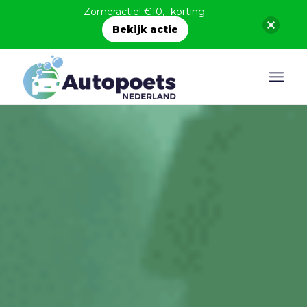
Zomeractie! €10,- korting.
Bekijk actie