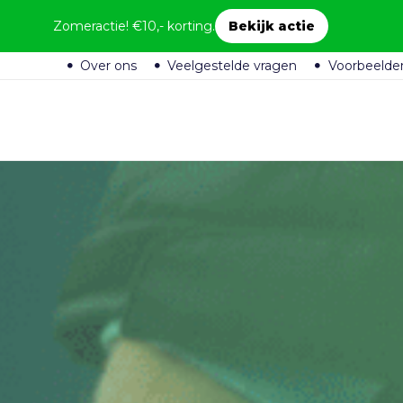
Zomeractie! €10,- korting.
Bekijk actie
Over ons
Veelgestelde vragen
Voorbeelde