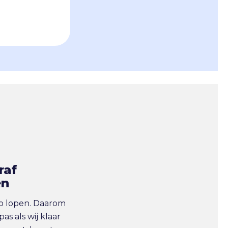
raf
en
co lopen. Daarom
pas als wij klaar