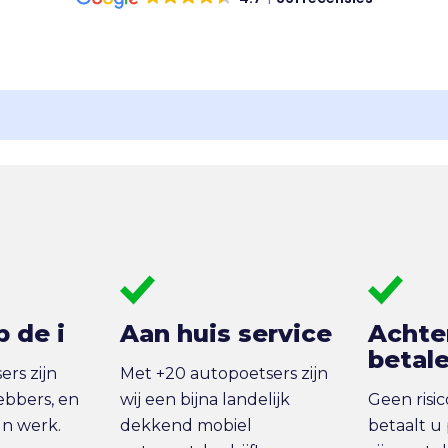
p de i
Aan huis service
Achte
betal
rs zijn
Met +20 autopoetsers zijn
ebbers, en
wij een bijna landelijk
Geen risi
un werk.
dekkend mobiel
betaalt u 