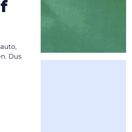
f
auto,
en. Dus