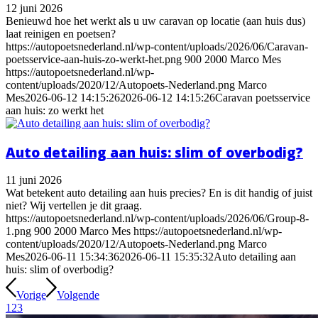
12 juni 2026
Benieuwd hoe het werkt als u uw caravan op locatie (aan huis dus)
laat reinigen en poetsen?
https://autopoetsnederland.nl/wp-content/uploads/2026/06/Caravan-
poetsservice-aan-huis-zo-werkt-het.png
900
2000
Marco Mes
https://autopoetsnederland.nl/wp-
content/uploads/2020/12/Autopoets-Nederland.png
Marco
Mes
2026-06-12 14:15:26
2026-06-12 14:15:26
Caravan poetsservice
aan huis: zo werkt het
Auto detailing aan huis: slim of overbodig?
11 juni 2026
Wat betekent auto detailing aan huis precies? En is dit handig of juist
niet? Wij vertellen je dit graag.
https://autopoetsnederland.nl/wp-content/uploads/2026/06/Group-8-
1.png
900
2000
Marco Mes
https://autopoetsnederland.nl/wp-
content/uploads/2020/12/Autopoets-Nederland.png
Marco
Mes
2026-06-11 15:34:36
2026-06-11 15:35:32
Auto detailing aan
huis: slim of overbodig?
Vorige
Volgende
1
2
3