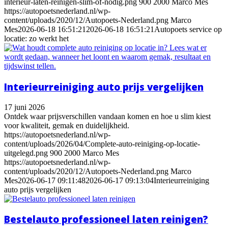
interieur-laten-reinigen-slim-of-nodig.png
900
2000
Marco Mes
https://autopoetsnederland.nl/wp-
content/uploads/2020/12/Autopoets-Nederland.png
Marco
Mes
2026-06-18 16:51:21
2026-06-18 16:51:21
Autopoets service op
locatie: zo werkt het
Interieurreiniging auto prijs vergelijken
17 juni 2026
Ontdek waar prijsverschillen vandaan komen en hoe u slim kiest
voor kwaliteit, gemak en duidelijkheid.
https://autopoetsnederland.nl/wp-
content/uploads/2026/04/Complete-auto-reiniging-op-locatie-
uitgelegd.png
900
2000
Marco Mes
https://autopoetsnederland.nl/wp-
content/uploads/2020/12/Autopoets-Nederland.png
Marco
Mes
2026-06-17 09:11:48
2026-06-17 09:13:04
Interieurreiniging
auto prijs vergelijken
Bestelauto professioneel laten reinigen?