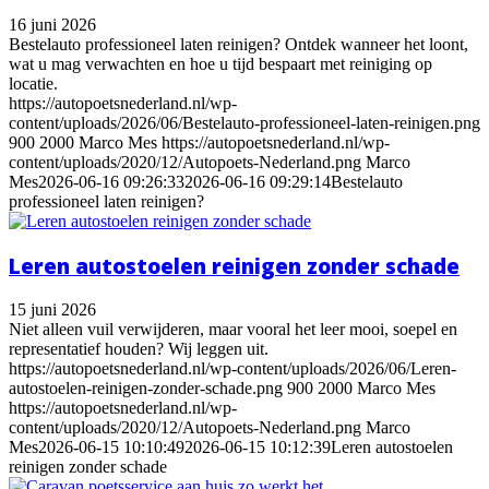
16 juni 2026
Bestelauto professioneel laten reinigen? Ontdek wanneer het loont,
wat u mag verwachten en hoe u tijd bespaart met reiniging op
locatie.
https://autopoetsnederland.nl/wp-
content/uploads/2026/06/Bestelauto-professioneel-laten-reinigen.png
900
2000
Marco Mes
https://autopoetsnederland.nl/wp-
content/uploads/2020/12/Autopoets-Nederland.png
Marco
Mes
2026-06-16 09:26:33
2026-06-16 09:29:14
Bestelauto
professioneel laten reinigen?
Leren autostoelen reinigen zonder schade
15 juni 2026
Niet alleen vuil verwijderen, maar vooral het leer mooi, soepel en
representatief houden? Wij leggen uit.
https://autopoetsnederland.nl/wp-content/uploads/2026/06/Leren-
autostoelen-reinigen-zonder-schade.png
900
2000
Marco Mes
https://autopoetsnederland.nl/wp-
content/uploads/2020/12/Autopoets-Nederland.png
Marco
Mes
2026-06-15 10:10:49
2026-06-15 10:12:39
Leren autostoelen
reinigen zonder schade