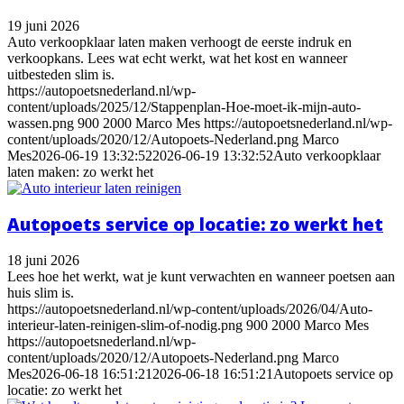
19 juni 2026
Auto verkoopklaar laten maken verhoogt de eerste indruk en
verkoopkans. Lees wat echt werkt, wat het kost en wanneer
uitbesteden slim is.
https://autopoetsnederland.nl/wp-
content/uploads/2025/12/Stappenplan-Hoe-moet-ik-mijn-auto-
wassen.png
900
2000
Marco Mes
https://autopoetsnederland.nl/wp-
content/uploads/2020/12/Autopoets-Nederland.png
Marco
Mes
2026-06-19 13:32:52
2026-06-19 13:32:52
Auto verkoopklaar
laten maken: zo werkt het
Autopoets service op locatie: zo werkt het
18 juni 2026
Lees hoe het werkt, wat je kunt verwachten en wanneer poetsen aan
huis slim is.
https://autopoetsnederland.nl/wp-content/uploads/2026/04/Auto-
interieur-laten-reinigen-slim-of-nodig.png
900
2000
Marco Mes
https://autopoetsnederland.nl/wp-
content/uploads/2020/12/Autopoets-Nederland.png
Marco
Mes
2026-06-18 16:51:21
2026-06-18 16:51:21
Autopoets service op
locatie: zo werkt het