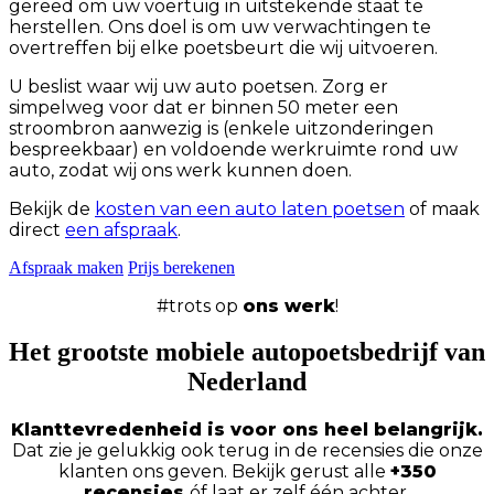
gereed om uw voertuig in uitstekende staat te
herstellen. Ons doel is om uw verwachtingen te
overtreffen bij elke poetsbeurt die wij uitvoeren.
U beslist waar wij uw auto poetsen. Zorg er
simpelweg voor dat er binnen 50 meter een
stroombron aanwezig is (enkele uitzonderingen
bespreekbaar) en voldoende werkruimte rond uw
auto, zodat wij ons werk kunnen doen.
Bekijk de
kosten van een auto laten poetsen
of maak
direct
een afspraak
.
Afspraak maken
Prijs berekenen
#trots op
ons werk
!
Het grootste mobiele autopoetsbedrijf van
Nederland
Klanttevredenheid is voor ons heel belangrijk.
Dat zie je gelukkig ook terug in de recensies die onze
klanten ons geven. Bekijk gerust alle
+350
recensies
óf laat er zelf één achter.