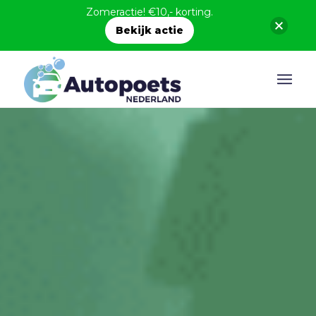
Zomeractie! €10,- korting.
Bekijk actie