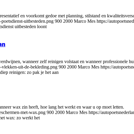
esentatief en voorkomt gedoe met planning, stilstand en kwaliteitsversc
-poetsdienst-uitbesteden.png
900
2000
Marco Mes
https://autopoetsn
dienst uitbesteden loont
an
erdwijnen, wanneer zelf reinigen volstaat en wanneer professionele hul
e-vlekken-uit-de-bekleding.png
900
2000
Marco Mes
https://autopoet
diep reinigen: zo pak je het aan
neer wax zin heeft, hoe lang het werkt en waar u op moet letten.
-beschermen-met-wax.png
900
2000
Marco Mes
https://autopoetsneder
et wax: zo werkt het