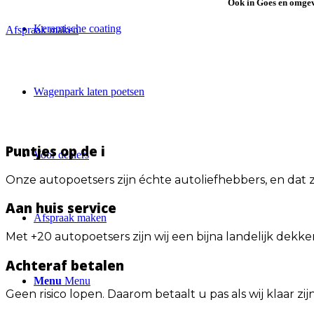
Ook in
Goes en omge
Keramische coating
Afspraak maken
Wagenpark laten poetsen
Puntjes op de i
Voor dealers
Onze autopoetsers zijn échte autoliefhebbers, en dat z
Aan huis service
Afspraak maken
Met +20 autopoetsers zijn wij een bijna landelijk dekk
Achteraf betalen
Menu
Menu
Geen risico lopen. Daarom betaalt u pas als wij klaar zi