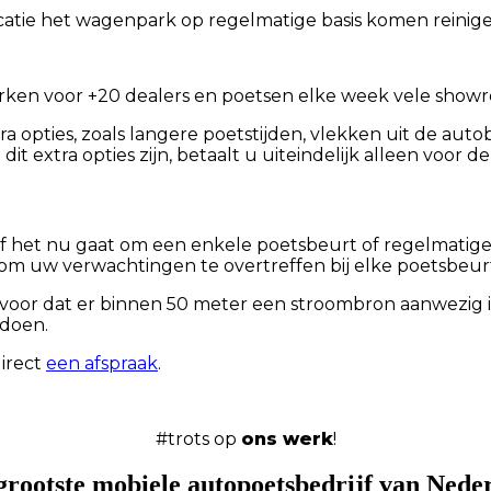
ie het wagenpark op regelmatige basis komen reinigen. 
rken voor +20 dealers en poetsen elke week vele showr
opties, zoals langere poetstijden, vlekken uit de aut
extra opties zijn, betaalt u uiteindelijk alleen voor de
 Of het nu gaat om een enkele poetsbeurt of regelmatig
s om uw verwachtingen te overtreffen bij elke poetsbeurt
g voor dat er binnen 50 meter een stroombron aanwezig
 doen.
irect
een afspraak
.
#trots op
ons werk
!
grootste mobiele autopoetsbedrijf van Nede