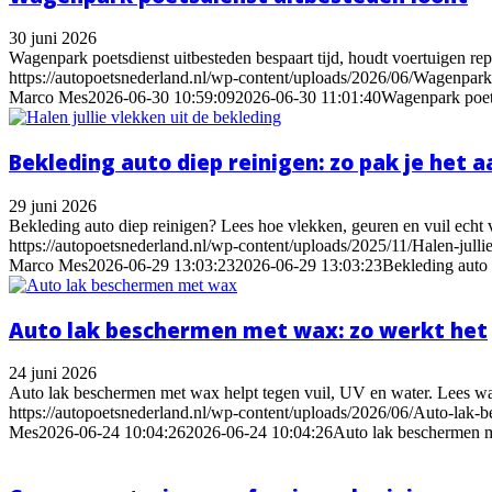
30 juni 2026
Wagenpark poetsdienst uitbesteden bespaart tijd, houdt voertuigen repr
https://autopoetsnederland.nl/wp-content/uploads/2026/06/Wagenpark
Marco Mes
2026-06-30 10:59:09
2026-06-30 11:01:40
Wagenpark poets
Bekleding auto diep reinigen: zo pak je het a
29 juni 2026
Bekleding auto diep reinigen? Lees hoe vlekken, geuren en vuil echt v
https://autopoetsnederland.nl/wp-content/uploads/2025/11/Halen-julli
Marco Mes
2026-06-29 13:03:23
2026-06-29 13:03:23
Bekleding auto 
Auto lak beschermen met wax: zo werkt het
24 juni 2026
Auto lak beschermen met wax helpt tegen vuil, UV en water. Lees wan
https://autopoetsnederland.nl/wp-content/uploads/2026/06/Auto-lak
Mes
2026-06-24 10:04:26
2026-06-24 10:04:26
Auto lak beschermen m