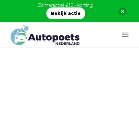
Zomeractie! €10,- korting.
Bekijk actie