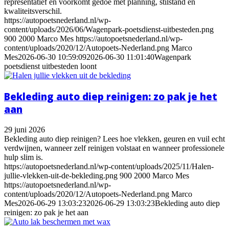
representatief en voorkomt gedoe met planning, stilstand en
kwaliteitsverschil.
https://autopoetsnederland.nl/wp-
content/uploads/2026/06/Wagenpark-poetsdienst-uitbesteden.png
900
2000
Marco Mes
https://autopoetsnederland.nl/wp-
content/uploads/2020/12/Autopoets-Nederland.png
Marco
Mes
2026-06-30 10:59:09
2026-06-30 11:01:40
Wagenpark
poetsdienst uitbesteden loont
Bekleding auto diep reinigen: zo pak je het
aan
29 juni 2026
Bekleding auto diep reinigen? Lees hoe vlekken, geuren en vuil echt
verdwijnen, wanneer zelf reinigen volstaat en wanneer professionele
hulp slim is.
https://autopoetsnederland.nl/wp-content/uploads/2025/11/Halen-
jullie-vlekken-uit-de-bekleding.png
900
2000
Marco Mes
https://autopoetsnederland.nl/wp-
content/uploads/2020/12/Autopoets-Nederland.png
Marco
Mes
2026-06-29 13:03:23
2026-06-29 13:03:23
Bekleding auto diep
reinigen: zo pak je het aan