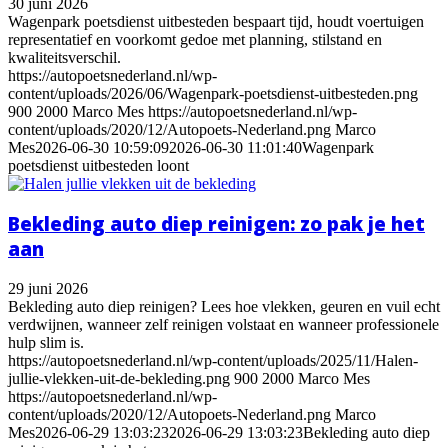
30 juni 2026
Wagenpark poetsdienst uitbesteden bespaart tijd, houdt voertuigen
representatief en voorkomt gedoe met planning, stilstand en
kwaliteitsverschil.
https://autopoetsnederland.nl/wp-
content/uploads/2026/06/Wagenpark-poetsdienst-uitbesteden.png
900
2000
Marco Mes
https://autopoetsnederland.nl/wp-
content/uploads/2020/12/Autopoets-Nederland.png
Marco
Mes
2026-06-30 10:59:09
2026-06-30 11:01:40
Wagenpark
poetsdienst uitbesteden loont
Bekleding auto diep reinigen: zo pak je het
aan
29 juni 2026
Bekleding auto diep reinigen? Lees hoe vlekken, geuren en vuil echt
verdwijnen, wanneer zelf reinigen volstaat en wanneer professionele
hulp slim is.
https://autopoetsnederland.nl/wp-content/uploads/2025/11/Halen-
jullie-vlekken-uit-de-bekleding.png
900
2000
Marco Mes
https://autopoetsnederland.nl/wp-
content/uploads/2020/12/Autopoets-Nederland.png
Marco
Mes
2026-06-29 13:03:23
2026-06-29 13:03:23
Bekleding auto diep