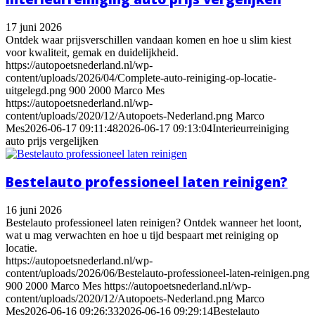
17 juni 2026
Ontdek waar prijsverschillen vandaan komen en hoe u slim kiest
voor kwaliteit, gemak en duidelijkheid.
https://autopoetsnederland.nl/wp-
content/uploads/2026/04/Complete-auto-reiniging-op-locatie-
uitgelegd.png
900
2000
Marco Mes
https://autopoetsnederland.nl/wp-
content/uploads/2020/12/Autopoets-Nederland.png
Marco
Mes
2026-06-17 09:11:48
2026-06-17 09:13:04
Interieurreiniging
auto prijs vergelijken
Bestelauto professioneel laten reinigen?
16 juni 2026
Bestelauto professioneel laten reinigen? Ontdek wanneer het loont,
wat u mag verwachten en hoe u tijd bespaart met reiniging op
locatie.
https://autopoetsnederland.nl/wp-
content/uploads/2026/06/Bestelauto-professioneel-laten-reinigen.png
900
2000
Marco Mes
https://autopoetsnederland.nl/wp-
content/uploads/2020/12/Autopoets-Nederland.png
Marco
Mes
2026-06-16 09:26:33
2026-06-16 09:29:14
Bestelauto