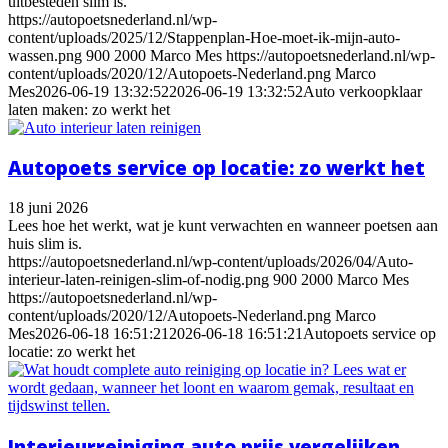
uitbesteden slim is.
https://autopoetsnederland.nl/wp-
content/uploads/2025/12/Stappenplan-Hoe-moet-ik-mijn-auto-
wassen.png
900
2000
Marco Mes
https://autopoetsnederland.nl/wp-
content/uploads/2020/12/Autopoets-Nederland.png
Marco
Mes
2026-06-19 13:32:52
2026-06-19 13:32:52
Auto verkoopklaar
laten maken: zo werkt het
Autopoets service op locatie: zo werkt het
18 juni 2026
Lees hoe het werkt, wat je kunt verwachten en wanneer poetsen aan
huis slim is.
https://autopoetsnederland.nl/wp-content/uploads/2026/04/Auto-
interieur-laten-reinigen-slim-of-nodig.png
900
2000
Marco Mes
https://autopoetsnederland.nl/wp-
content/uploads/2020/12/Autopoets-Nederland.png
Marco
Mes
2026-06-18 16:51:21
2026-06-18 16:51:21
Autopoets service op
locatie: zo werkt het
Interieurreiniging auto prijs vergelijken