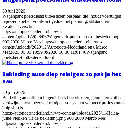
30 juni 2026
Wagenpark poetsdienst uitbesteden bespaart tijd, houdt voertuigen
representatief en voorkomt gedoe met planning, stilstand en
kwaliteitsverschil.
https://autopoetsnederland.nl/wp-
content/uploads/2026/06/Wagenpark-poetsdienst-uitbesteden.png
900
2000
Marco Mes
https://autopoetsnederland.nl/wp-
content/uploads/2020/12/Autopoets-Nederland.png
Marco
Mes
2026-06-30 10:59:09
2026-06-30 11:01:40
Wagenpark
poetsdienst uitbesteden loont
Bekleding auto diep reinigen: zo pak je het
aan
29 juni 2026
Bekleding auto diep reinigen? Lees hoe vlekken, geuren en vuil echt
verdwijnen, wanneer zelf reinigen volstaat en wanneer professionele
hulp slim is.
https://autopoetsnederland.nl/wp-content/uploads/2025/11/Halen-
jullie-vlekken-uit-de-bekleding.png
900
2000
Marco Mes
https://autopoetsnederland.nl/wp-