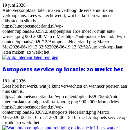
19 juni 2026
Auto verkoopklaar laten maken verhoogt de eerste indruk en
verkoopkans. Lees wat echt werkt, wat het kost en wanneer
uitbesteden slim is.
https://autopoetsnederland.nl/wp-
content/uploads/2025/12/Stappenplan-Hoe-moet-ik-mijn-auto-
wassen.png
900
2000
Marco Mes
https://autopoetsnederland.nl/wp-
content/uploads/2020/12/Autopoets-Nederland.png
Marco
Mes
2026-06-19 13:32:52
2026-06-19 13:32:52
Auto verkoopklaar
laten maken: zo werkt het
Autopoets service op locatie: zo werkt het
18 juni 2026
Lees hoe het werkt, wat je kunt verwachten en wanneer poetsen aan
huis slim is.
https://autopoetsnederland.nl/wp-content/uploads/2026/04/Auto-
interieur-laten-reinigen-slim-of-nodig.png
900
2000
Marco Mes
https://autopoetsnederland.nl/wp-
content/uploads/2020/12/Autopoets-Nederland.png
Marco
Mes
2026-06-18 16:51:21
2026-06-18 16:51:21
Autopoets service op
locatie: zo werkt het