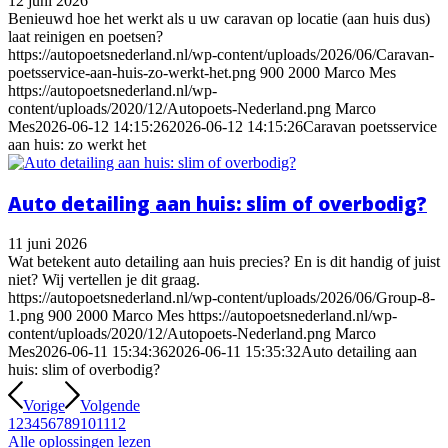
12 juni 2026
Benieuwd hoe het werkt als u uw caravan op locatie (aan huis dus)
laat reinigen en poetsen?
https://autopoetsnederland.nl/wp-content/uploads/2026/06/Caravan-
poetsservice-aan-huis-zo-werkt-het.png
900
2000
Marco Mes
https://autopoetsnederland.nl/wp-
content/uploads/2020/12/Autopoets-Nederland.png
Marco
Mes
2026-06-12 14:15:26
2026-06-12 14:15:26
Caravan poetsservice
aan huis: zo werkt het
Auto detailing aan huis: slim of overbodig?
11 juni 2026
Wat betekent auto detailing aan huis precies? En is dit handig of juist
niet? Wij vertellen je dit graag.
https://autopoetsnederland.nl/wp-content/uploads/2026/06/Group-8-
1.png
900
2000
Marco Mes
https://autopoetsnederland.nl/wp-
content/uploads/2020/12/Autopoets-Nederland.png
Marco
Mes
2026-06-11 15:34:36
2026-06-11 15:35:32
Auto detailing aan
huis: slim of overbodig?
Vorige
Volgende
1
2
3
4
5
6
7
8
9
10
11
12
Alle oplossingen lezen