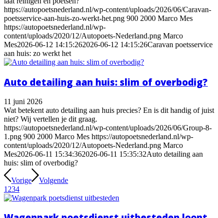
laat reinigen en poetsen?
https://autopoetsnederland.nl/wp-content/uploads/2026/06/Caravan-
poetsservice-aan-huis-zo-werkt-het.png
900
2000
Marco Mes
https://autopoetsnederland.nl/wp-
content/uploads/2020/12/Autopoets-Nederland.png
Marco
Mes
2026-06-12 14:15:26
2026-06-12 14:15:26
Caravan poetsservice
aan huis: zo werkt het
Auto detailing aan huis: slim of overbodig?
11 juni 2026
Wat betekent auto detailing aan huis precies? En is dit handig of juist
niet? Wij vertellen je dit graag.
https://autopoetsnederland.nl/wp-content/uploads/2026/06/Group-8-
1.png
900
2000
Marco Mes
https://autopoetsnederland.nl/wp-
content/uploads/2020/12/Autopoets-Nederland.png
Marco
Mes
2026-06-11 15:34:36
2026-06-11 15:35:32
Auto detailing aan
huis: slim of overbodig?
Vorige
Volgende
1
2
3
4
Wagenpark poetsdienst uitbesteden loont