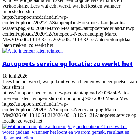
Auto verkoopklaar laten maken verhoogt de eerste indruk en
verkoopkans. Lees wat echt werkt, wat het kost en wanneer
uitbesteden slim is.
https://autopoetsnederland.nl/wp-
content/uploads/2025/12/Stappenplan-Hoe-moet-ik-mijn-auto-
wassen.png
900
2000
Marco Mes
https://autopoetsnederland.nl/wp-
content/uploads/2020/12/Autopoets-Nederland.png
Marco
Mes
2026-06-19 13:32:52
2026-06-19 13:32:52
Auto verkoopklaar
laten maken: zo werkt het
Autopoets service op locatie: zo werkt het
18 juni 2026
Lees hoe het werkt, wat je kunt verwachten en wanneer poetsen aan
huis slim is.
https://autopoetsnederland.nl/wp-content/uploads/2026/04/Auto-
interieur-laten-reinigen-slim-of-nodig.png
900
2000
Marco Mes
https://autopoetsnederland.nl/wp-
content/uploads/2020/12/Autopoets-Nederland.png
Marco
Mes
2026-06-18 16:51:21
2026-06-18 16:51:21
Autopoets service op
locatie: zo werkt het