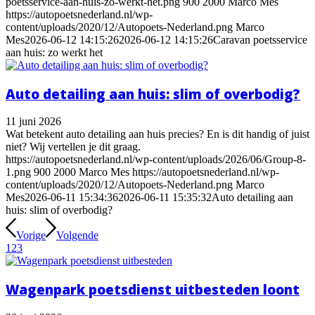
poetsservice-aan-huis-zo-werkt-het.png
900
2000
Marco Mes
https://autopoetsnederland.nl/wp-
content/uploads/2020/12/Autopoets-Nederland.png
Marco
Mes
2026-06-12 14:15:26
2026-06-12 14:15:26
Caravan poetsservice
aan huis: zo werkt het
Auto detailing aan huis: slim of overbodig?
11 juni 2026
Wat betekent auto detailing aan huis precies? En is dit handig of juist
niet? Wij vertellen je dit graag.
https://autopoetsnederland.nl/wp-content/uploads/2026/06/Group-8-
1.png
900
2000
Marco Mes
https://autopoetsnederland.nl/wp-
content/uploads/2020/12/Autopoets-Nederland.png
Marco
Mes
2026-06-11 15:34:36
2026-06-11 15:35:32
Auto detailing aan
huis: slim of overbodig?
Vorige
Volgende
1
2
3
Wagenpark poetsdienst uitbesteden loont