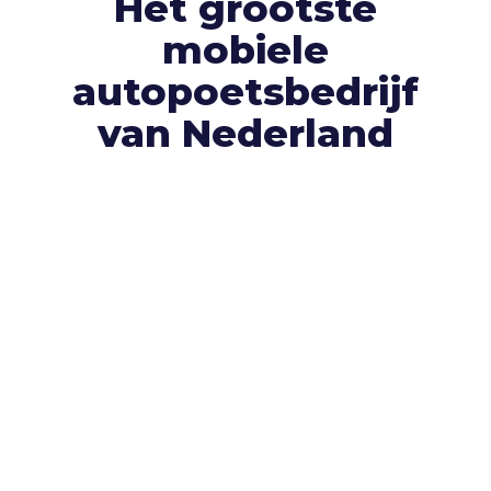
Het grootste
mobiele
autopoetsbedrijf
van Nederland
Klanttevredenheid is voor ons heel
belangrijk.
Dat zie je gelukkig ook terug in de
recensies die onze klanten ons geven. Bekijk
gerust alle
+350 recensies
óf laat er zelf één
achter.