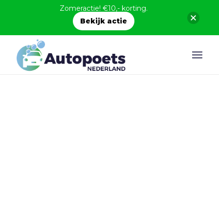
Zomeractie! €10,- korting.
Bekijk actie