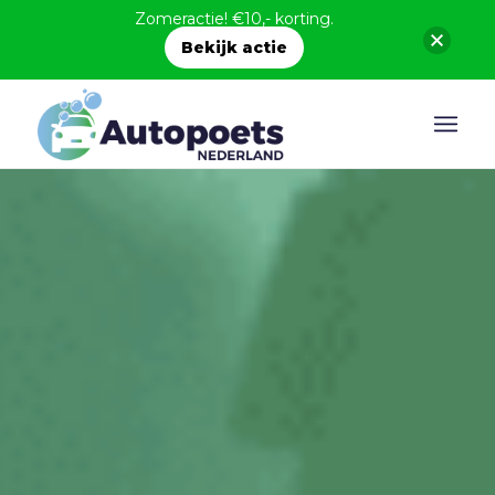
Zomeractie! €10,- korting.
Bekijk actie