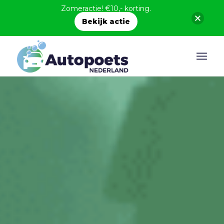
Zomeractie! €10,- korting.
Bekijk actie