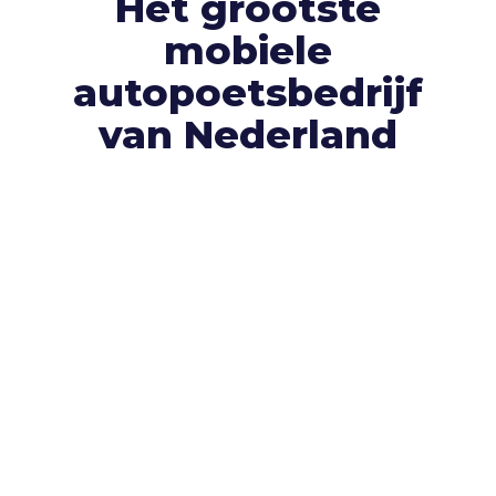
Het grootste
mobiele
autopoetsbedrijf
van Nederland
Klanttevredenheid is voor ons heel
belangrijk.
Dat zie je gelukkig ook terug in de
recensies die onze klanten ons geven. Bekijk
gerust alle
+350 recensies
óf laat er zelf één
achter.