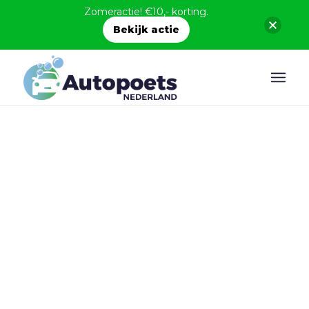
Zomeractie! €10,- korting.
Bekijk actie